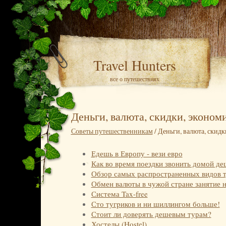
Travel Hunters
все о путешествиях
Деньги, валюта, скидки, эконом
Советы путешественникам
/ Деньги, валюта, скидк
Едешь в Европу - вези евро
Как во время поездки звонить домой де
Обзор самых распространенных видов т
Обмен валюты в чужой стране занятие 
Система Tax-free
Сто тугpиков и ни шиллингом больше!
Стоит ли доверять дешевым турам?
Хостелы (Hostel)