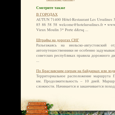
Смотрите также
В ГОРОДАХ
AUTUN 71400 Hôtel-Restaurant Les Ursulines 3*
85 86 58 58 welcome@hotelursulines.fr • www.h
Vieux Moulin 3* Porte d&rsq ...
Штрафы на дорогах СНГ
Разъезжаясь на июльско-августовский
автопутешественники не особенно задумываю
советских республиках правила дорожного дв
...
По Браславским озерам на байдарках или лод
Территориальное расположение маршрута 
км. Продолжительность – 10 дней. Маршру
сложности. Начинается и заканчивается поход 