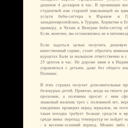
дешевле 4 долларов в час. В провинции впо
студенткой или старшей школьницей на вд
услуги беби-ситтера в Израиле и Г
западноевропейских, в Турции, Хорватии и Ег
примеру, в Чехии и Венгрии беби-ситтер об
Если, конечно, вы остановились не в пятизвез
Если задаться целью получить дешев
качественный сервис, стоит обратить внима
курортах Бали за малышом ответственно и с
25 центов в час. Не дороже няня и в Индии
управляться с детьми, даже без общего яз
Поппинс.
В этих странах получат дополнительные пр
белокурых детей. Приятно, когда на твоего 
прохожие, а половина просит с ним сфо
знакомый мальчик трех с половиной лет, вер
ежедневно проверял перед зеркалом, не поте
такая поездка требует больше средств и в
среди зимы: перепад температур не пойдет н
- в весенне-осенний период. Можно либо 