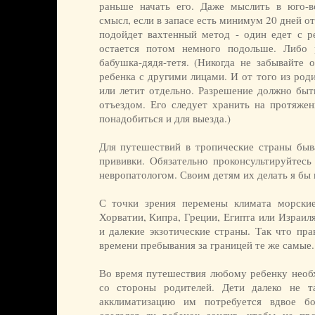
раньше начать его. Даже мыслить в юго-в
смысл, если в запасе есть минимум 20 дней о
подойдет вахтенный метод - один едет с р
остается потом немного подольше. Либо 
бабушка-дядя-тетя. (Никогда не забывайте 
ребенка с другими лицами. И от того из род
или летит отдельно. Разрешение должно быт
отъездом. Его следует хранить на протяжен
понадобиться и для выезда.)
Для путешествий в тропические страны бы
прививки. Обязательно проконсультируйтесь
невропатологом. Своим детям их делать я бы н
С точки зрения перемены климата морские
Хорватии, Кипра, Греции, Египта или Израиля
и далекие экзотические страны. Так что пра
времени пребывания за границей те же самые.
Во время путешествия любому ребенку нео
со стороны родителей. Дети далеко не 
акклиматизацию им потребуется вдвое б