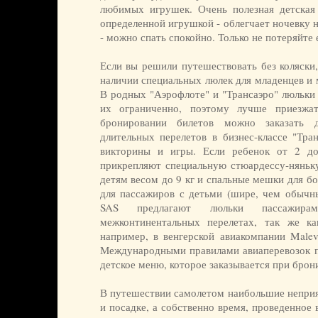
любимых игрушек. Очень полезная детская 
определенной игрушкой - облегчает ночевку 
- можно спать спокойно. Только не потеряйте 
Если вы решили путешествовать без коляски,
наличии специальных люлек для младенцев и 
В родных "Аэрофлоте" и "Трансаэро" люльки 
их ограниченно, поэтому лучше приезжа
бронировании билетов можно заказать 
длительных перелетов в бизнес-классе "Тра
викторины и игры. Если ребенок от 2 д
прикрепляют специальную стюардессу-няньк
детям весом до 9 кг и спальные мешки для бо
для пассажиров с детьми (шире, чем обычны
SAS предлагают люльки пассажира
межконтинентальных перелетах, так же как
например, в венгерской авиакомпании Malev
Международными правилами авиаперевозок п
детское меню, которое заказывается при брон
В путешествии самолетом наибольшие неприя
и посадке, а собственно время, проведенное в