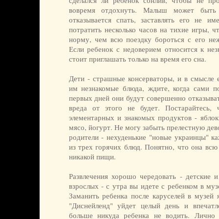
сделался ли ребенок сонлив, чтобы не пр
вовремя отдохнуть. Малыш может быть 
отказывается спать, заставлять его не и
потратить несколько часов на тихие игры, ч
норму, чем всю поездку бороться с его неж
Если ребенок с недоверием относится к нез
стоит приглашать только на время его сна.
Дети - страшные консерваторы, и в смысле 
им незнакомые блюда, ждите, когда сами по
первых дней они будут совершенно отказыват
вреда от этого не будет. Постарайтесь,
элементарных и знакомых продуктов - яблоки
мясо, йогурт. Не могу забыть прелестную де
родители - нехуденькие "новые украинцы" ка
из трех горячих блюд. Понятно, что она вс
никакой пищи.
Развлечения хорошо чередовать - детские и
взрослых - с утра вы идете с ребенком в музе
Заманить ребенка после каруселей в музей я
"Диснейленд" уйдет целый день и впечатл
больше никуда ребенка не водить. Лично