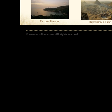
Остров Гонконг
Пирамиды в Гизе
© www.travelhunters.ru. All Rights Reserved.