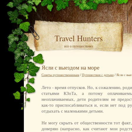
Travel Hunters
все о путешествиях
Ясли с выездом на море
Советы путешественникам
/
Путешествия с детьми
/ Ясли с вые
Лето - время отпусков. Но, к сожалению, роди
статьями КЗоТа, а потому оплачиваем
неоплачиваемых, дети родителям не предос
как-то приспосабливаться и, если нет под р
отдыхать с маленькими детьми.
Не могу скрыть от общественности тот факт,
доверяю (напрасно, как считают мои родств