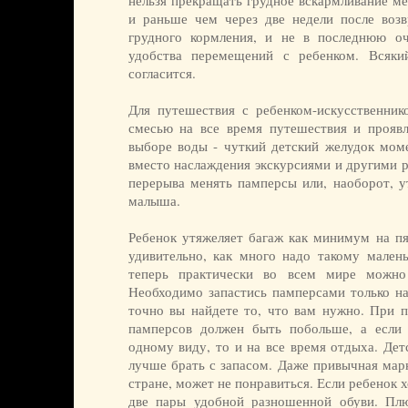
нельзя прекращать грудное вскармливание ме
и раньше чем через две недели после возв
грудного кормления, и не в последнюю оч
удобства перемещений с ребенком. Всяки
согласится.
Для путешествия с ребенком-искусственник
смесью на все время путешествия и прояв
выборе воды - чуткий детский желудок моме
вместо наслаждения экскурсиями и другими р
перерыва менять памперсы или, наоборот, у
малыша.
Ребенок утяжеляет багаж как минимум на пя
удивительно, как много надо такому мален
теперь практически во всем мире можно
Необходимо запастись памперсами только на
точно вы найдете то, что вам нужно. При п
памперсов должен быть побольше, а если 
одному виду, то и на все время отдыха. Детс
лучше брать с запасом. Даже привычная марк
стране, может не понравиться. Если ребенок х
две пары удобной разношенной обуви. Плю