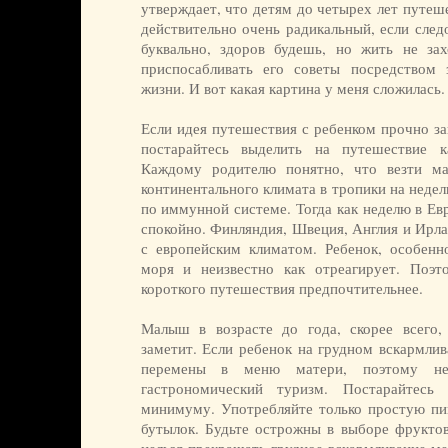
утверждает, что детям до четырех лет путеш
действительно очень радикальный, если след
буквально, здоров будешь, но жить не за
приспосабливать его советы посредством 
жизни. И вот какая картина у меня сложилась.
Если идея путешествия с ребенком прочно з
постарайтесь выделить на путешествие 
Каждому родителю понятно, что везти ма
континентального климата в тропики на неде
по иммунной системе. Тогда как неделю в Ев
спокойно. Финляндия, Швеция, Англия и Ирла
с европейским климатом. Ребенок, особенно
моря и неизвестно как отреагирует. Поэт
короткого путешествия предпочтительнее.
Малыш в возрасте до года, скорее всего,
заметит. Если ребенок на грудном вскармлив
перемены в меню матери, поэтому не
гастрономический туризм. Постарайтес
минимуму. Употребляйте только простую пи
бутылок. Будьте острожны в выборе фруктов