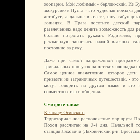
зоопарки. Мой любимый - берлин-ский. Из Б
экскурсию в Пуста - это чудесная поездка дл
автобусе, а дальше в телеге, шоу табунщико
лошадях. В Праге посетите детский па
развлечениях надо ценить возможность для р
больше потрогать руками. Родителям, п
рекомендую запастись пачкой влажных сал
постоянно за руку.
Даже при самой напряженной программе
тривиальных прогулок на детских площадках
Самое ценное впечатление, которое дети 
привезти из заграничных путешествий, - эт
могут говорить на другом языке и это 
совместных игр и общения.
Смотрите также
К каналу Огинского
Территориальное расположение маршрута Пр
Поход рассчитан на 3-4 дня. Начальной т
станция Ляховичи (Ляховичский р-н, Брестская