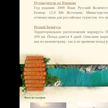
Путеводитель по Израилю
Год издания: 2008 Язык: Русский Количес
Размер: 12,8 Mb Источник: Министерств
отменил визы для российских туристов, что н
Познай Беларусь
Территориальное расположение маршрута П
450 км. Поход длится 8 дней. Описание мар
как по километражу, так и по времени поход р
Фото из галереи