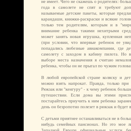
не имеет. Чего не скажешь о родителях: больш
года в самолете не спят и требуют доп
называемые детские пакеты, которые предла
карандаши, книжки-раскраски и всякие голо
только тем родителям, которым и в "мирн
внимание ребенка такими нехитрыми сред
может занять новая игрушка, купленная неп
(при условии, что впервые ребенок ее уви
попадались любезные авиакомпании, где д
самолету с заходом в кабину пилота. Но 
выборе места назначения я считаю немало
ребенка, чтобы он не прыгал по чужим голова
В любой европейской стране коляску и дет
можно взять напрокат. Правда, только при 
Рюкзак или "кенгуру" - к чему ребенок больш
путешествии. Если дома вы этими приспо
постарайтесь приучить к ним ребенка заране
день он безропотно полезет в рюкзак и будет 
С детьми приятнее останавливаться не в больш
нибудь семейных пансионах. Но это мое л
Западной Европе официальные услуги бе