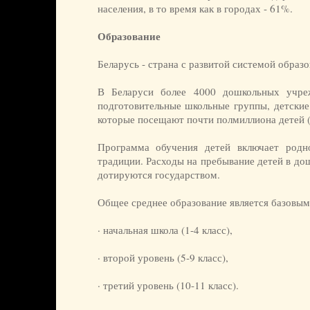
населения, в то время как в городах - 61%.
Образование
Беларусь - страна с развитой системой образо
В Беларуси более 4000 дошкольных учреж
подготовительные школьные группы, детские
которые посещают почти полмиллиона детей 
Программа обучения детей включает родно
традиции. Расходы на пребывание детей в д
дотируются государством.
Общее среднее образование является базовым
· начальная школа (1-4 класс),
· второй уровень (5-9 класс),
· третий уровень (10-11 класс).