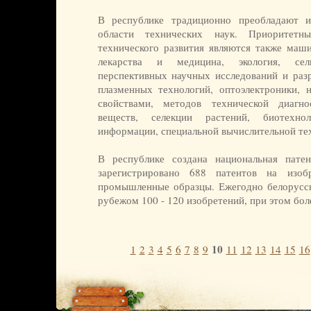
В республике традиционно преобладают и
области технических наук. Приоритетн
технического развития являются также маши
лекарства и медицина, экология, сель
перспективных научных исследований и разр
плазменных технологий, оптоэлектроники,
свойствами, методов технической диагно
веществ, селекции растений, биотехно
информации, специальной вычислительной те
В республике создана национальная пате
зарегистрировано 688 патентов на изо
промышленные образцы. Ежегодно белорусск
рубежом 100 - 120 изобретений, при этом бол
10
1
2
3
4
5
6
7
8
9
11
12
13
14
15
16