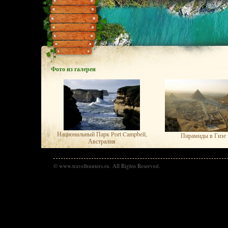
Фото из галереи
Национальный Парк Port Campbell,
Пирамиды в Гизе
Австралия
© www.travelhunters.ru. All Rights Reserved.