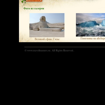
Фото из галереи
Пингвины на айсбер
Великий сфикс Гизы
© www.travelhunters.ru. All Rights Reserved.