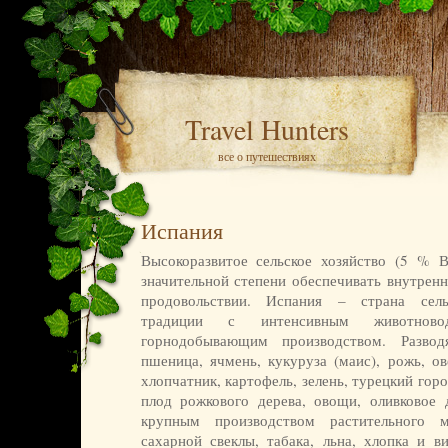
Travel Hunters
все о путешествиях
Испания
Высокоразвитое сельское хозяйство (5 % 
значительной степени обеспечивать внутрен
продовольствии. Испания – страна сельс
традиции с интенсивным животново
горнодобывающим производством. Развод
пшеница, ячмень, кукуруза (маис), рожь, ов
хлопчатник, картофель, зелень, турецкий горо
плод рожкового дерева, овощи, оливковое д
крупным производством растительного м
сахарной свеклы, табака, льна, хлопка и в