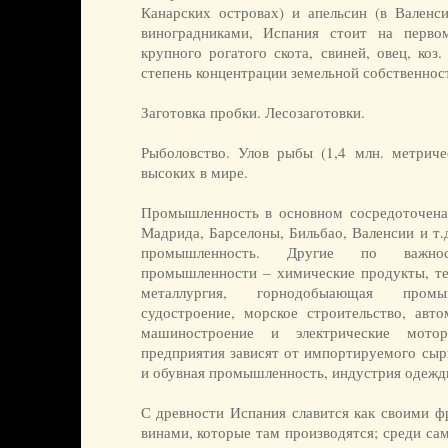
Канарских островах) и апельсин (в Валенс
виноградниками, Испания стоит на перво
крупного рогатого скота, свиней, овец, коз
степень концентрации земельной собственнос
Заготовка пробки. Лесозаготовки.
Рыболовство. Улов рыбы (1,4 млн. метрич
высоких в мире.
Промышленность в основном сосредоточена
Мадрида, Барселоны, Бильбао, Валенсии и т.
промышленность. Другие по важно
промышленности – химические продукты, тек
металлургия, горнодобыающая промыш
судостроение, морское строительство, авто
машиностроение и электрические мотор
предприятия зависят от импортируемого сырь
и обувная промышленность, индустрия одежды
С древности Испания славится как своими ф
винами, которые там производятся; среди са