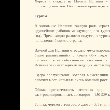
Хереса и сладкое из Малаги. Испания –
производитель вин. Она главный производител
Туризм
В экономике Испании важную роль играет
крупнейших районов международного туриз
год). Превосходно развитая индустрия тури
пополнения бюджета страны.
Важной для Испании отраслью международной
бурно развивавшийся с начала 60-х годов
численность ее собственного населения, а
Испания занимает одно из ведущих мест в ми
Сфера обслуживания, которая в настоящий
рабочих мест, испытала очень большой рост.
Общая протяженность железных доро
электрофицированные), автодорог – 150 839 к
Тоннаж морского торгового флота – 5,1 млн. т 