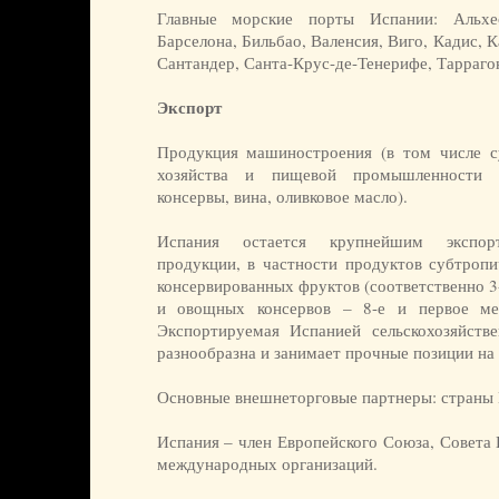
Главные морские порты Испании: Альхес
Барселона, Бильбао, Валенсия, Виго, Кадис, К
Сантандер, Санта-Крус-де-Тенерифе, Тарраго
Экспорт
Продукция машиностроения (в том числе су
хозяйства и пищевой промышленности (
консервы, вина, оливковое масло).
Испания остается крупнейшим экспорте
продукции, в частности продуктов субтропи
консервированных фруктов (соответственно 3-
и овощных консервов – 8-е и первое ме
Экспортируемая Испанией сельскохозяйств
разнообразна и занимает прочные позиции на
Основные внешнеторговые партнеры: страны
Испания – член Европейского Союза, Совета
международных организаций.