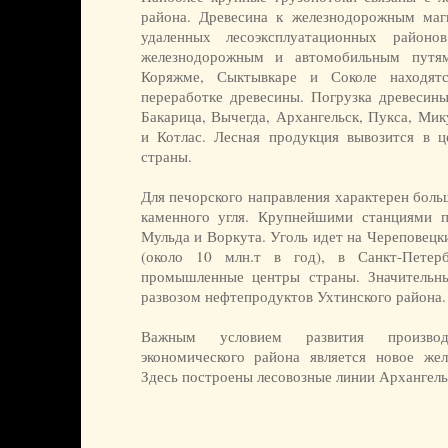
района. Древесина к железнодорожным маг
удаленных лесоэксплуатационных район
железнодорожным и автомобильным путям
Коряжме, Сыктывкаре и Соколе находят
переработке древесины. Погрузка древесины
Бакарица, Вычегда, Архангельск, Пукса, Мик
и Котлас. Лесная продукция вывозится в 
страны.
Для печорского направления характерен боль
каменного угля. Крупнейшими станциями п
Мульда и Воркута. Уголь идет на Череповецк
(около 10 млн.т в год), в Санкт-Петер
промышленные центры страны. Значительны
развозом нефтепродуктов Ухтинского района.
Важным условием развития производ
экономического района является новое жел
Здесь построены лесовозные линии Архангель