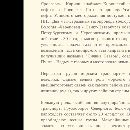
Ярославль - Кириши снабжает Киришский н
нефтью из Поволжья. По нефтепроводу Уса 
нефть Усинского месторождения поступает н
НПЗ. Два магистральных газопровода (Белоус
Вологда -Череповец - Санкт-Петербург) обе
Петербургскому и Череповецкому промы
действие в 80-е годы магистрального газопр
увеличилась подача газа этим промышлен
возможным часть сибирского газа направить 
получивший название "Сияние Севера", сое
Пунга - Надым с газовыми месторождениями 
Перевозки грузов морским транспортом 
невелики. Однако велика роль морского 
внешнеторговых связей как самого района (вы
железной руды), так и других районов страны.
Большую роль, особенно во внутрирайонны
транспорт. Грузооборот Северного, Беломо
пароходств составляет около 20 млрд.т*км. 
преобладают лесные грузы. Межрайонные
значительно увеличились после реконст