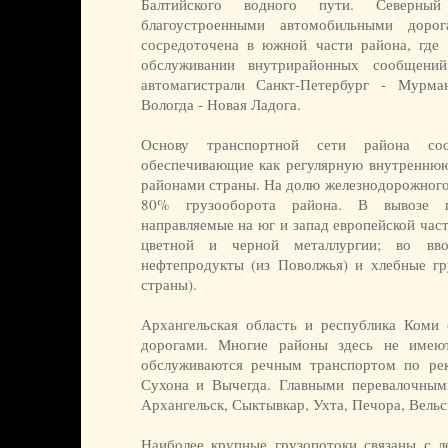
Балтийского водного пути. Северны
благоустроенными автомобильными доро
сосредоточена в южной части района, где
обслуживании внутрирайонных сообщени
автомагистрали Санкт-Петербург - Мурман
Вологда - Новая Ладога.
Основу транспортной сети района сос
обеспечивающие как регулярную внутреннюю 
районами страны. На долю железнодорожного
80% грузооборота района. В вывозе п
направляемые на юг и запад ев­ропейской час
цветной и черной металлургии; во вво
нефтепродукты (из Поволжья) и хлебные г
страны).
Архангельская область и республика Коми
дорогами. Многие районы здесь не имею
обслуживаются речным транспортом по рек
Сухона и Вычегда. Главными перевалочным
Архангельск, Сыктывкар, Ухта, Печора, Вельс
Наиболее крупные грузопотоки связаны с 