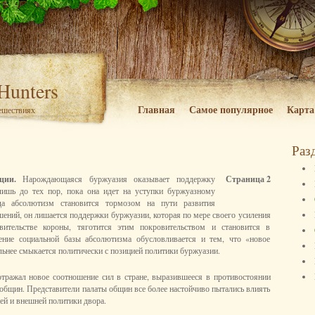
 Hunters
Главная
Самое популярное
Карта
тешествиях
Раз
юции.
Нарождающаяся буржуазия оказывает поддержку
Страница 2
ишь до тех пор, пока она идет на уступки буржуазному
да абсолютизм становится тормозом на пути развития
шений, он лишается поддержки буржуазии, которая по мере своего усиления
вительстве короны, тяготится этим покровительством и становится в
ние социальной базы абсолютизма обусловливается и тем, что «новое
льнее смыкается политически с позицией политики буржуазии.
тражал новое соотношение сил в стране, выразившееся в противостоянии
 общин. Представители палаты общин все более настойчиво пытались влиять
ей и внешней политики двора.