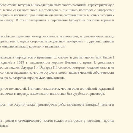
бсолютизм, вступив в нисходящую фазу своего развития, характеризуемую
се теснее связывает свою внутреннюю и внешнюю политику с интересами
дворной и частично провинциальной знати, составлявшего в новых условиях
ю опору. В ответ заседавшая в парламенте буржуазия отказала короне в
ась былая гармония между короной и парламентом, а противоречия между
рянством, с одной стороны, и феодальной монархией – с другой, приняли
 конфликта между королем и парламентом.
ащался в период всего правления Стюартов и достиг апогея при Карле I
 подачей в 1628 г. парламентом королю Петиции о праве. В документе
ются законы Эдуарда I и Эдуарда III, согласно которым никакие налоги не
согласия парламента; что не осуществляется защита частной собственности
а нее со стороны королевских чиновников.
ртию вольностей, Петиция напоминала, что ни один английский подданный
заключен в тюрьму, лишен земли или изгнан без судебного приговора.
лось, что Хартии также противоречит действительность Звездной палаты и
а против систематического постоя солдат и матросов у населения, против
жения.