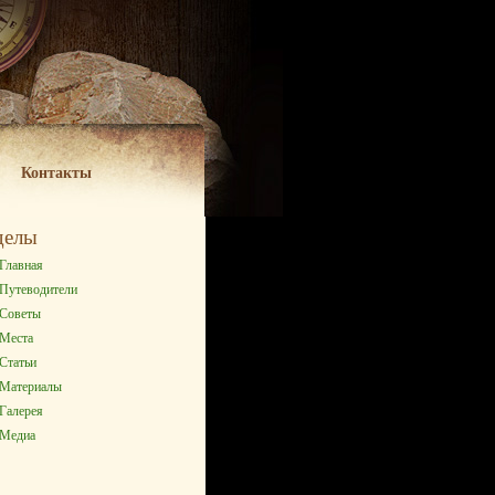
Контакты
делы
Главная
Путеводители
Советы
Места
Статьи
Материалы
Галерея
Медиа