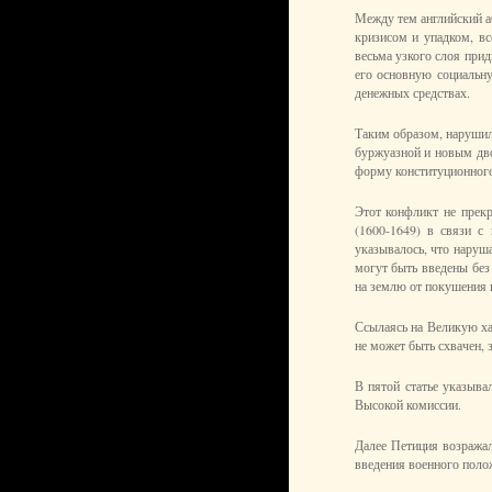
Между тем английский а
кризисом и упадком, в
весьма узкого слоя при
его основную социальну
денежных средствах.
Таким образом, нарушил
буржуазной и новым дво
форму конституционного
Этот конфликт не прекр
(1600-1649) в связи с
указывалось, что наруша
могут быть введены без 
на землю от покушения н
Ссылаясь на Великую ха
не может быть схвачен, 
В пятой статье указыва
Высокой комиссии.
Далее Петиция возражал
введения военного поло