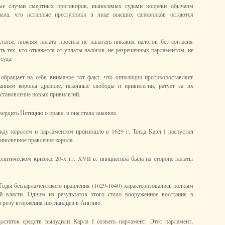
ые случаи смертных приговоров, выносимых судами вопреки обычаям
чала, что истинные преступники в лице высших сановников остаются
татье, нижняя палата просила не налагать никаких налогов без согласия
ть тех, кто откажется от уплаты налогов, не разрешенных парламентом, не
суда.
обращает на себя внимание тот факт, что оппозиция противопоставляет
аниям короны древние, исконные свободы и привилегии, ратует за их
 установление новых привилегий.
ердить Петицию о праве, и она стала законом.
жду королем и парламентом произошло в 1629 г. Тогда Карл I распустил
диноличное правление короля.
олитическом кризисе 20-х гг. XVII в. инициатива была на стороне палаты
Годы беспарламентского правления (1629-1640) характеризовались полным
й власти. Одним из результатов этого стало вооруженное восстание в
грозу вторжения шотландцев в Англию.
остаток средств вынудили Карла I созвать парламент. Этот парламент,