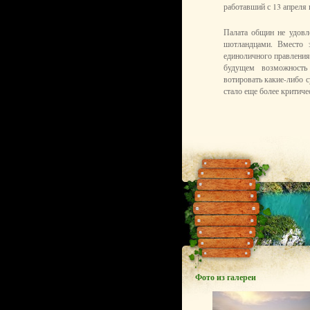
работавший с 13 апреля 
Палата общин не удовл
шотландцами. Вместо 
единоличного правления
будущем возможность
вотировать какие-либо 
стало еще более критиче
Фото из галереи