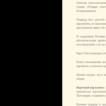
Отмечая многочисленн
страны, Петиция отме
безнаказанными.
Подводя итог десятой с
парламента, не наказыва
арестовывать никого без 
В содержании Петиции 
абсолютистским притяз
восстановление, а не за
Карл I был вынужден утв
Новое столкновение ме
парламент, и началось е
Можно сказать, что в п
общин.
Короткий парламент.
произволом королевско
Шотландии, создавшее у
Военные неудачи и нед