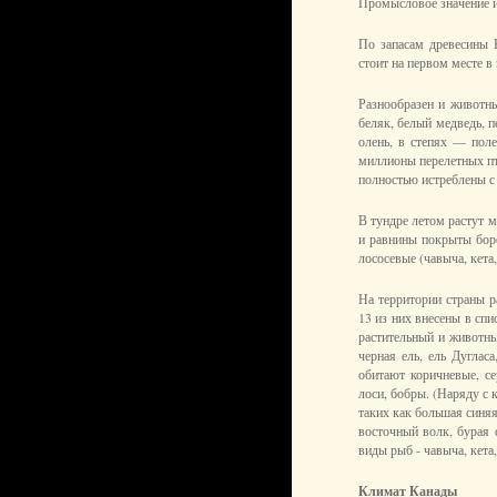
Промысловое значение и
По запасам древесины К
стоит на первом месте в
Разнообразен и животны
беляк, белый медведь, пе
олень, в степях — пол
миллионы перелетных пт
полностью истреблены с
В тундре летом растут 
и равнины покрыты бор
лососевые (чавыча, кета
На территории страны р
13 из них внесены в сп
растительный и животный
черная ель, ель Дуглас
обитают коричневые, се
лоси, бобры. (Наряду с 
таких как большая синяя
восточный волк, бурая 
виды рыб - чавыча, кета,
Климат Канады