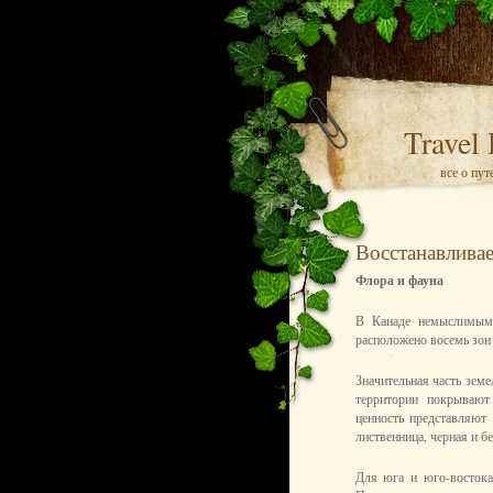
Travel
все о пу
Восстанавлива
Флора и фауна
В Канаде немыслимым 
расположено восемь зон 
Значительная часть зем
территории покрывают
ценность представляют 
лиственница, черная и бе
Для юга и юго-востока