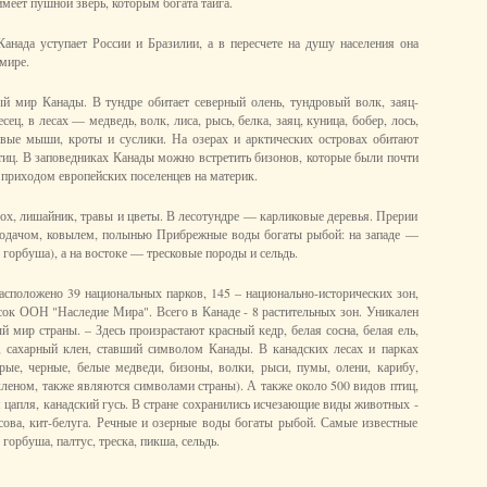
меет пушной зверь, которым богата тайга.
анада уступает России и Бразилии, а в пересчете на душу населения она
 мире.
й мир Канады. В тундре обитает северный олень, тундровый волк, заяц-
сец, в лесах — медведь, волк, лиса, рысь, белка, заяц, куница, бобер, лось,
евые мыши, кроты и суслики. На озерах и арктических островах обитают
иц. В заповедниках Канады можно встретить бизонов, которые были почти
 приходом европейских поселенцев на материк.
мох, лишайник, травы и цветы. В лесотундре — карликовые деревья. Прерии
одачом, ковылем, полынью Прибрежные воды богаты рыбой: на западе —
, горбуша), а на востоке — тресковые породы и сельдь.
асположено 39 национальных парков, 145 – национально-исторических зон,
исок ООН "Наследие Мира". Всего в Канаде - 8 растительных зон. Уникален
 мир страны. – Здесь произрастают красный кедр, белая сосна, белая ель,
а, сахарный клен, ставший символом Канады. В канадских лесах и парках
рые, черные, белые медведи, бизоны, волки, рыси, пумы, олени, карибу,
кленом, также являются символами страны). А также около 500 видов птиц,
 цапля, канадский гусь. В стране сохранились исчезающие виды животных -
сова, кит-белуга. Речные и озерные воды богаты рыбой. Самые известные
 горбуша, палтус, треска, пикша, сельдь.