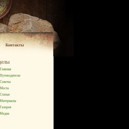
Контакты
делы
Главная
Путеводители
Советы
Места
Статьи
Материалы
Галерея
Медиа