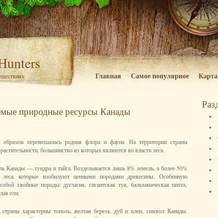
 Hunters
Главная
Самое популярное
Карта
тешествиях
Раз
емые природные ресурсы Канады
образом перемешалась родная флора и фауна. На территории страны
растительности, большинство из которых являются во власти леса.
ель Канады — тундра и тайга. Возделывается лишь 8% земель, а более 50%
 леса, которые изобилуют ценными породами древесины. Особенную
собой хвойные породы: дугласия, гигантская туя, бальзамическая пихта,
лая ели.
 страны характерны тополь, желтая береза, дуб и клен, символ Канады.