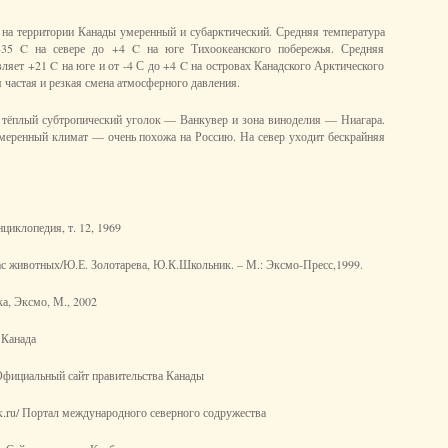
на территории Канады умеренный и субарктический. Средняя температура
 -35 C на севере до +4 C на юге Тихоокеанского побережья. Средняя
ляет +21 C на юге и от -4 С до +4 C на островах Канадского Арктического
 частая и резкая смена атмосферного давления.
 тёплый субтропический уголок — Ванкувер и зона виноделия — Ниагара.
меренный климат — очень похожа на Россию. На север уходит бескрайняя
циклопедия, т. 12, 1969
лас животных/Ю.Е. Золотарева, Ю.К.Школьник. – М.: Эксмо-Пресс,1999.
а, Эксмо, М., 2002
 Канада
/ Официальный сайт правительства Канады
link.ru/ Портал международного северного содружества