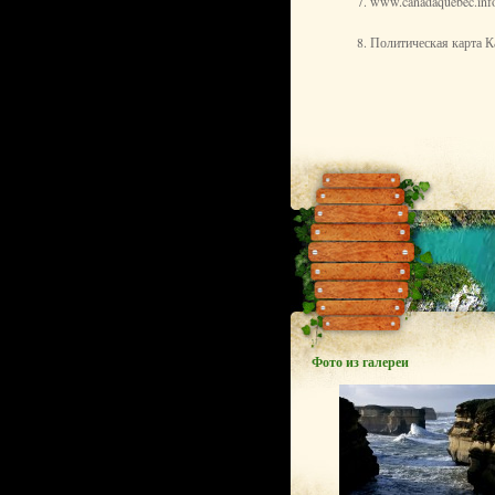
7. www.canadaquebec.inf
8. Политическая карта 
Фото из галереи