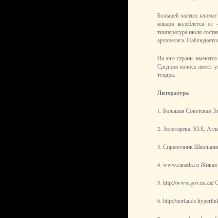
Большей частью климат 
января колеблется от
температура июля состав
архипелага. Наблюдается
На юге страны имеются
Средняя полоса имеет у
тундра.
Литература
1. Большая Советская Эн
2. Золотарева, Ю.Е. Ат
3. Справочник Школьник
4. www.canada.ru Живая
5. http://www.gov.nu.ca
6. http://norlands.hyper