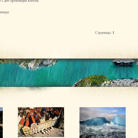
o Сайт провинции Квебек
Канады
Страницы:
1