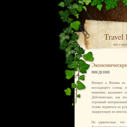
Travel
все о пу
Экономическре
ВВЕДЕНИЕ
Интерес к Японии во 
восходящего солнца, о
внимание, вызывают см
Действительно, как эт
огромный материальный
только подняться из ру
лидирующую во многих о
Не удивительно, что
фундаментальных иссле