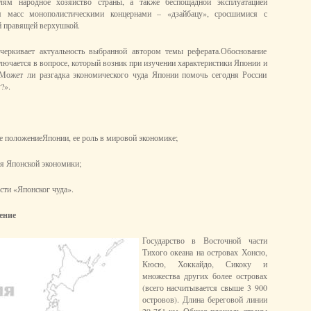
лям народное хозяйство страны, а также беспощадной эксплуатацией
я масс монополистическими концернами – «дзайбацу», сросшимися с
й правящей верхушкой.
черкивает актуальность выбранной автором темы реферата.Обоснование
лючается в вопросе, который возник при изучении характеристики Японии и
«Может ли разгадка экономического чуда Японии помочь сегодня России
?».
е положениеЯпонии, ее роль в мировой экономике;
ия Японской экономики;
сти «Японског чуда».
ение
Государство в Восточной части
Тихого океана на островах Хонсю,
Кюсю, Хоккайдо, Сикоку и
множества других более островах
(всего насчитывается свыше 3 900
островов). Длина береговой линии