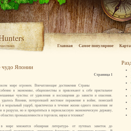
 Hunters
Главная
Самое популярное
Карта
тешествиях
Раз
 чудо Японии
Страница 1
всем мире огромен. Впечатляющие достижения Страны
собенно в экономике, общеизвестны и привлекают к себе пристальное
ешанные чувства: от удивления и восхищения до зависти и опасения.
о удалось Японии, потерпевшей жестокое поражение в войне, понесшей
 и моральный ущерб, практически в течение жизни одного поколения не
ин и разрухи, но и превратиться в первоклассную экономическую державу,
бластях промышленности и торговли, науки и техники?
 в мире множится обширная литература- от путевых заметок до
дований, посвященных «японскому феномену» и «японскому вызову». В