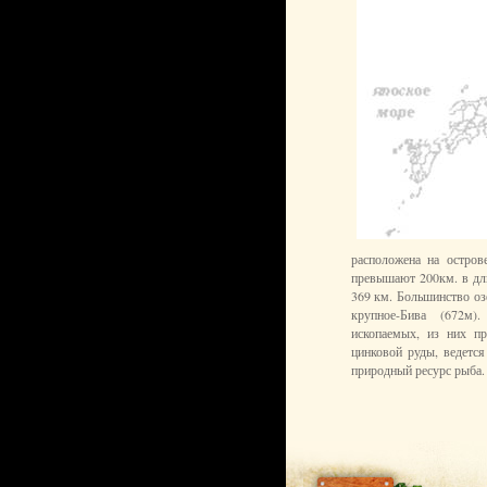
расположена на остров
превышают 200км. в дли
369 км. Большинство оз
крупное-Бива (672м)
ископаемых, из них п
цинковой руды, ведетс
природный ресурс рыба. 