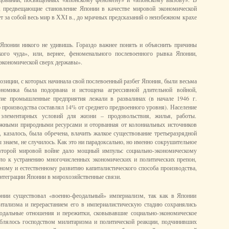
а, предвещающие становление Японии в качестве мировой экономической
т за собой весь мир в ХХI в., до мрачных предсказаний о неизбежном крахе
Японии никого не удивишь. Гораздо важнее понять и объяснить причины
кого чуда», или, вернее, феноменального послевоенного рывка Японии,
«экономической сверх державы».
озиции, с которых начинала свой послевоенный разбег Япония, были весьма
ономика была подорвана и истощена агрессивной длительной войной,
ие промышленные предприятия лежали в развалинах (в начале 1946 г.
производства составлял 14% от среднего предвоенного уровня). Население
 элементарных условий для жизни – продовольствия, жилья, работы.
жными природными ресурсами и оторванная от колониальных источников
, казалось, была обречена, влачить жалкое существование третьеразрядной
ы знаем, не случилось. Как это ни парадоксально, но именно сокрушительное
торой мировой войне дало мощный импульс социально­­‑экономическому
ело к устранению многочисленных экономических и политических препон,
ому и естественному развитию капиталистического способа производства,
нтеграции Японии в мирохозяйственные связи.
нии существовал «военно‑феодальный» империализм, так как в Японии
итализма и перерастанием его в империалистическую стадию сохранялись
одальные отношения и пережитки, сковывавшие социально‑­экономическое
ублялось господством милитаризма и политической реакции, подчинивших