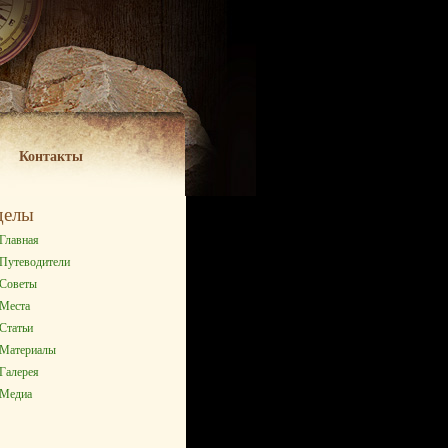
Контакты
делы
Главная
Путеводители
Советы
Места
Статьи
Материалы
Галерея
Медиа