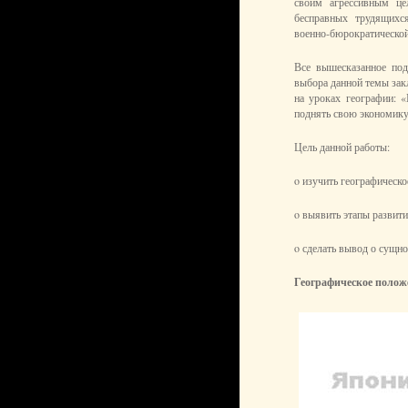
своим агрессивным це
бесправных трудящихс
военно‑бюрократическо
Все вышесказанное под
выбора данной темы зак
на уроках географии: 
поднять свою экономику
Цель данной работы:
o изучить географическо
o выявить этапы развит
o сделать вывод о сущно
Географическое полож