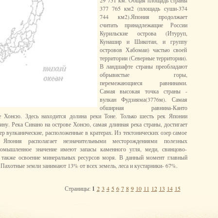
29 751 км. Общая площадь страны
377 765 км2 (площадь суши-374
744 км2).Япония продолжает
считать принадлежащие России
Курильские острова (Итуруп,
Кунашир и Шикотан, и группу
островов Хабомаи) частью своей
территории (Северные территории).
В ландшафте страны преобладают
обрывистые горы,
перемежающиеся равнинами.
Самая высокая точка страны -
вулкан Фудзияма(3776м). Самая
обширная равнина-Канто
е Хонсю. Здесь находится долина реки Тоне. Только шесть рек Японии
ну. Река Синано на острове Хонсю, самая длинная река страны, достигает
ер вулканические, расположенные в кратерах. Из тектонических озер самое
. Япония располагает незначительными месторождениями полезных
ромышленное значение имеют запасы каменного угля, меди, свинцово-
я также освоение минеральных ресурсов моря. В данный момент главный
Пахотные земли занимают 13% от всех земель, леса и кустарники- 67%.
Страницы:
1
2
3
4
5
6
7
8
9
10
11
12
13
14
15