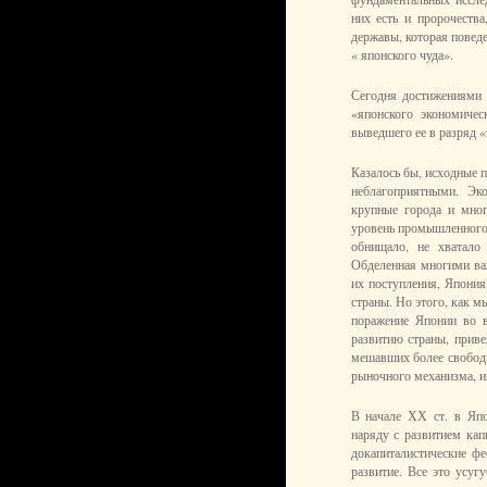
них есть и пророчеств
державы, которая поведе
« японского чуда».
Сегодня достижениями 
«японского экономичес
выведшего ее в разряд 
Казалось бы, исходные п
неблагоприятными. Эк
крупные города и мног
уровень промышленного 
обнищало, не хватало
Обделенная многими ва
их поступления, Япония
страны. Но этого, как м
поражение Японии во в
развитию страны, прив
мешавших более свободн
рыночного механизма, и
В начале ХХ ст. в Япо
наряду с развитием кап
докапиталистические фе
развитие. Все это усуг