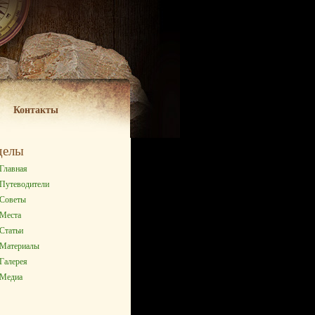
Контакты
делы
Главная
Путеводители
Советы
Места
Статьи
Материалы
Галерея
Медиа