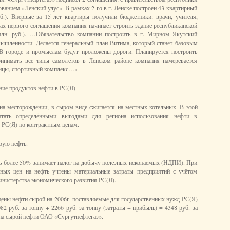
ванием «Ленский улус». В рамках 2-го в г. Ленске построен 43-квартирный
б.). Впервые за 15 лет квартиры получили бюджетники: врачи, учителя,
ах первого соглашения компания начинает строить здание республиканской
млн. руб.). …Обязательство компании построить в г. Мирном Якутский
ышленности. Делается генеральный план Витима, который станет базовым
 В городе и промыслам будут проложены дороги. Планируется построить
ринимать все типы самолётов в Ленском районе компания намеревается
ницы, спортивный комплекс…»
ние продуктов нефти в РС(Я)
на месторождении, в сыром виде сжигается на местных котельных. В этой
итать определёнными выгодами для региона использования нефти в
 РС(Я) по контрактным ценам.
рую нефть.
ть более 50% занимает налог на добычу полезных ископаемых (НДПИ). При
ных цен на нефть учтены материальные затраты предприятий с учётом
нистерства экономического развития РС(Я).
цены нефти сырой на 2006г. поставляемые для государственных нужд РС(Я)
2 руб. за тонну + 2266 руб. за тонну (затраты + прибыль) = 4348 руб. за
на сырой нефти ОАО «Сургутнефтегаз».