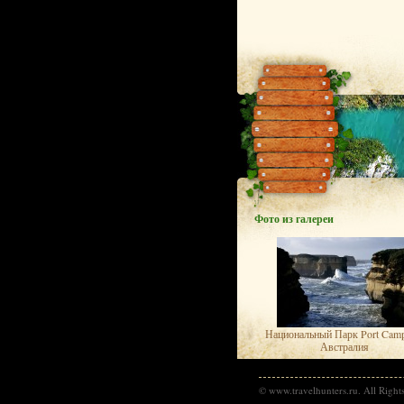
Фото из галереи
Национальный Парк Port Camp
Австралия
© www.travelhunters.ru. All Right