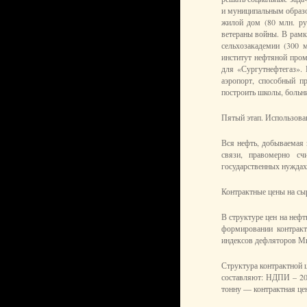
и муниципальным образо
жилой дом (80 млн. ру
ветераны войны. В рамк
сельхозакадемии (300 
институт нефтяной пром
для «Сургутнефтегаз».
аэропорт, способный п
построить школы, боль
Пятый этап. Использова
Вся нефть, добываемая 
связи, правомерно сч
государственных нуждах
Контрактные цены на сы
В структуре цен на неф
формировании контракт
индексов дефляторов Ми
Структура контрактной 
составляют: НДПИ – 208
тонну — контрактная це