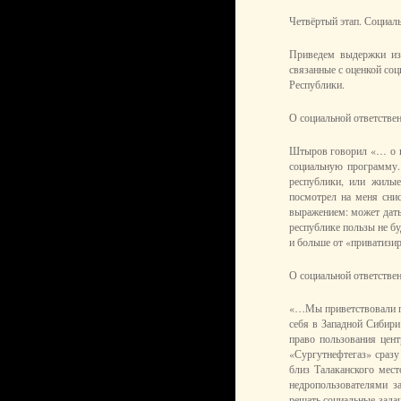
Четвёртый этап. Социаль
Приведем выдержки из
связанные с оценкой со
Республики.
О социальной ответст
Штыров говорил «… о н
социальную программу.
республики, или жил
посмотрел на меня снис
выражением: может дать 
республике пользы не бу
и больше от «приватизир
О социальной ответстве
«…Мы приветствовали п
себя в Западной Сибири
право пользования цен
«Сургутнефтегаз» сразу
близ Талаканского мес
недропользователями з
решать социальные зада