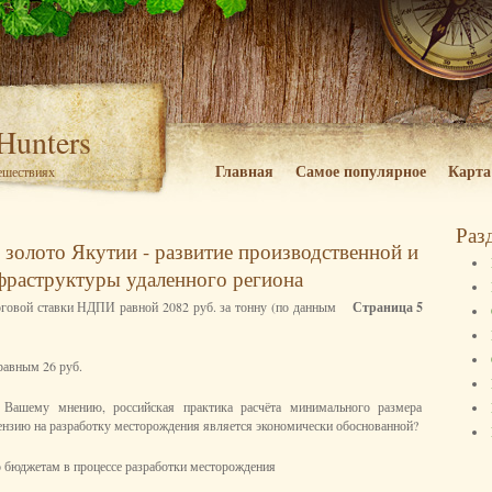
 Hunters
Главная
Самое популярное
Карта
тешествиях
Раз
 золото Якутии - развитие производственной и
фраструктуры удаленного региона
оговой ставки НДПИ равной 2082 руб. за тонну (по данным
Страница 5
 равным 26 руб.
о Вашему мнению, российская практика расчёта минимального размера
цензию на разработку месторождения является экономически обоснованной?
о бюджетам в процессе разработки месторождения