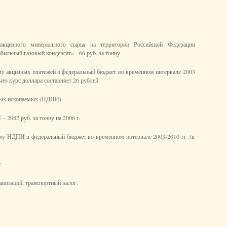
акцизного минерального сырья на территории Российской Федерации
бильный газовый конденсат» - 66 руб. за тонну.
мму акцизных платежей в федеральный бюджет во временном интервале 2003
что курс доллара составляет 26 рублей.
ных ископаемых (НДПИ)
 2082 руб. за тонну на 2006 г.
мму НДПИ в федеральный бюджет во временном интервале 2003-2010 гг. (в
:
анизаций, транспортный налог.