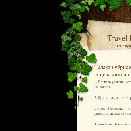
Travel
все о пу
Талакан чёрное
социальной ин
2. Принять уровень нал
на 2006 г.).
3. Курс доллара считать
Вопрос: Насколько, п
разового платежа за ли
Третий этап. Выплаты п