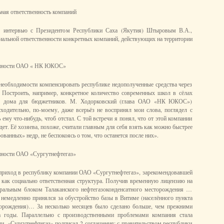
ная ответственность компаний
 интервью с Президентом Республики Саха (Якутия) Штыровым В.А.,
циальной ответственности конкретных компаний, действующих на территории
венности ОАО « НК ЮКОС»
еобходимости компенсировать республике недополученные средства через
 Построить, например, конкретное количество современных школ в сёлах
ые дома для бюджетников. М. Ходорковский (глава ОАО «НК ЮКОС»)
ходительно, по-моему, даже всерьёз не воспринял мои слова, поглядел с
ему что-нибудь, чтоб отстал. С той встречи я понял, что от этой компании
дет. Её хозяева, похоже, считали главным для себя взять как можно быстрее
ованных» недр, не беспокоясь о том, что останется после них».
нности ОАО «Сургутнефтегаз»
риход в республику компании ОАО «Сургутнефтегаз», зарекомендовавшей
 как социально ответственная структура. Получив временную лицензию на
тральным блоком Талаканского нефтегазоконденсатного месторождения …
 немедленно принялся за обустройство базы в Витиме (населённого пункта
торождения)… За несколько месяцев было сделано больше, чем прежними
а годы. Параллельно с производственными проблемами компания стала
чи. «Сургутнефтегаз» подписал 2 соглашения: с правительством республики