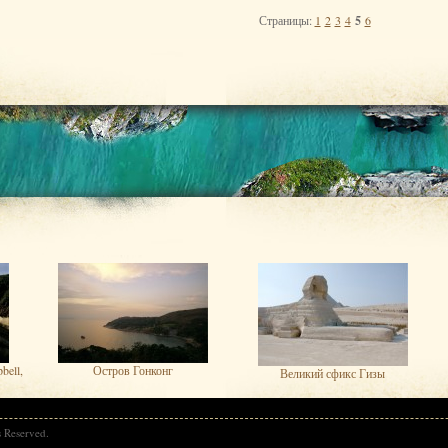
Страницы:
1
2
3
4
5
6
bell,
Остров Гонконг
Великий сфикс Гизы
s Reserved.