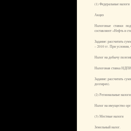
(1) Федеральные налоги
Акциз
Налоговые ставки под
составляют «Нефть и ста
Задание: рассчитать су
– 2010 гг. При условии, 
Налог на добычу полез
Налоговая ставка НДПИ –
Задание: рассчитать су
долларах).
(2) Региональные налоги
Налог на имущество орг
(3) Местные налоги
Земельный налог.