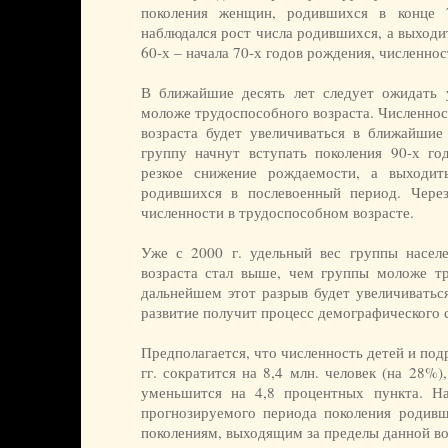
поколения женщин, родившихся в конце 
наблюдался рост числа родившихся, а выходи
60-х – начала 70-х годов рождения, численно
В ближайшие десять лет следует ожидать 
моложе трудоспособного возраста. Численнос
возраста будет увеличиваться в ближайшие 
группу начнут вступать поколения 90-х год
резкое снижение рождаемости, а выходит
родившихся в послевоенный период. Через
численности в трудоспособном возрасте.
Уже с 2000 г. удельный вес группы насел
возраста стал выше, чем группы моложе тр
дальнейшем этот разрыв будет увеличиватьс
развитие получит процесс демографического с
Предполагается, что численность детей и подр
гг. сократится на 8,4 млн. человек (на 28%)
уменьшится на 4,8 процентных пункта. Н
прогнозируемого периода поколения родивш
поколениям, выходящим за пределы данной во