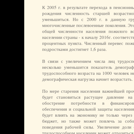
К 2005 г. в результате перехода в пенсионн
рождения численность старшей возрастн
уменьшиться. Но с 2000 г. в данную гр
многочисленные послевоенные поколения. Эт
общей численности населения пожилого в
населении страны - к началу 2016г. соответств
процентных пункта. Численный перевес пожи
подростками достигнет 1,6 раза.
В связи с увеличением числа лиц трудосп
несколько уменьшится показатель демограф
трудоспособного возраста на 1000 человек н
демографическая нагрузка начнет возрастать.
По мере старения населения важнейшей про
будет становиться растущее давление н
обострение потребности в финансиро
обеспечения и социальной защиты населения
будет влиять на экономику не только через
бюджет, но также может повлечь за собо
поведения рабочей силы. Увеличение доли
трудоспособном населении может отразиться