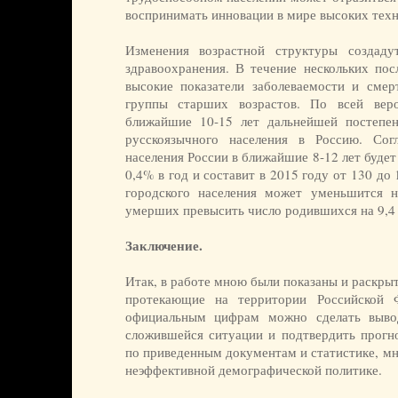
воспринимать инновации в мире высоких техн
Изменения возрастной структуры создад
здравоохранения. В течение нескольких по
высокие показатели заболеваемости и смер
группы старших возрастов. По всей вер
ближайшие 10-15 лет дальнейшей постепен
русскоязычного населения в Россию. Согл
населения России в ближайшие 8-12 лет будет
0,4% в год и составит в 2015 году от 130 до 
городского населения может уменьшится н
умерших превысить число родившихся на 9,4 
Заключение.
Итак, в работе мною были показаны и раскры
протекающие на территории Российской 
официальным цифрам можно сделать выво
сложившейся ситуации и подтвердить прогно
по приведенным документам и статистике, мн
неэффективной демографической политике.