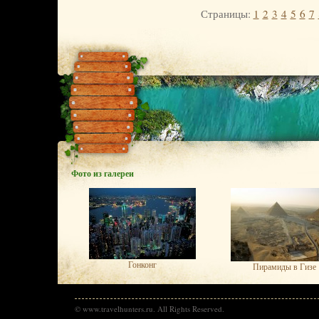
Страницы:
1
2
3
4
5
6
7
Фото из галереи
Гонконг
Пирамиды в Гизе
© www.travelhunters.ru. All Rights Reserved.