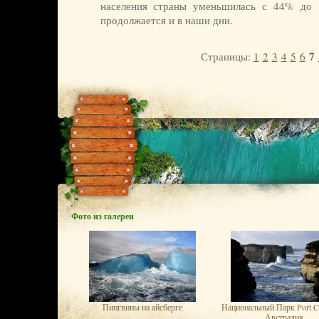
населения страны уменьшилась с 44% до 
продолжается и в наши дни.
7
Страницы:
1
2
3
4
5
6
Фото из галереи
Пингвины на айсберге
Национальный Парк Port C
Австралия