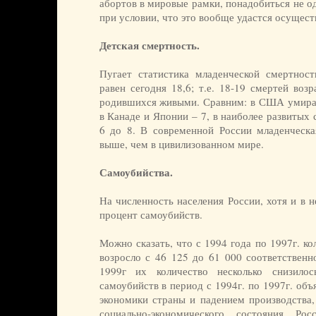
абортов в мировые рамки, понадобиться не од
при условии, что это вообще удастся осущест
Детская смертность.
Пугает статистика младенческой смертност
равен сегодня 18,6; т.е. 18-19 смертей воз
родившихся живыми. Сравним: в США умира
в Канаде и Японии – 7, в наиболее развитых
6 до 8. В современной России младенческа
выше, чем в цивилизованном мире.
Самоубийства.
На численность населения России, хотя и в н
процент самоубийств.
Можно сказать, что с 1994 года по 1997г. к
возросло с 46 125 до 61 000 соответственн
1999г их количество несколько снизилос
самоубийств в период с 1994г. по 1997г. об
экономики страны и падением производства,
социально-экономического состояния Ро