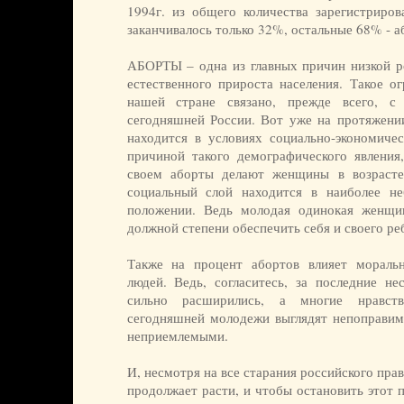
1994г. из общего количества зарегистриро
заканчивалось только 32%, остальные 68% - аб
АБОРТЫ – одна из главных причин низкой р
естественного прироста населения. Такое о
нашей стране связано, прежде всего, с
сегодняшней России. Вот уже на протяжении
находится в условиях социально-экономичес
причиной такого демографического явления
своем аборты делают женщины в возрасте 
социальный слой находится в наиболее не
положении. Ведь молодая одинокая женщи
должной степени обеспечить себя и своего ре
Также на процент абортов влияет моральн
людей. Ведь, согласитесь, за последние не
сильно расширились, а многие нравст
сегодняшней молодежи выглядят непоправи
неприемлемыми.
И, несмотря на все старания российского прав
продолжает расти, и чтобы остановить этот 