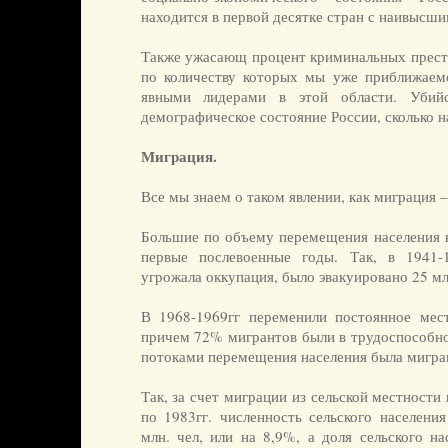
находится в первой десятке стран с наивысш
Также ужасающ процент криминальных престу
по количеству которых мы уже приближаем
явными лидерами в этой области. Убий
демографическое состояние России, сколько н
Миграция.
Все мы знаем о таком явлении, как миграция 
Большие по объему перемещения населения н
первые послевоенные годы. Так, в 1941-
угрожала оккупация, было эвакуировано 25 мл
В 1968-1969гг переменили постоянное мест
причем 72% мигрантов были в трудоспособно
потоками перемещения населения была миграци
Так, за счет миграции из сельской местности
по 1983гг. численность сельского населения
млн. чел, или на 8,9%, а доля сельского н