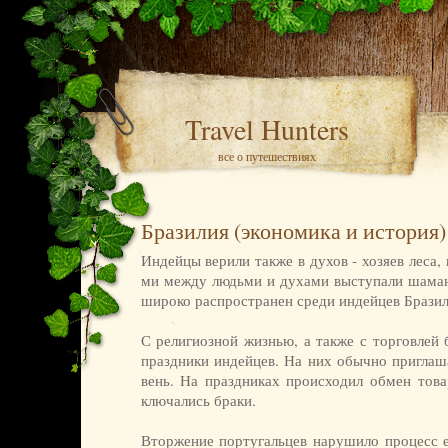
Travel Hunters
все о путешествиях
Бразилия (экономика и история)
Ин­дей­цы ве­ри­ли так­же в ду­хов - хо­зя­ев ле­са,
ми ме­ж­ду людь­ми и ду­ха­ми вы­сту­па­ли ша­м
ши­ро­ко рас­про­стра­нен сре­ди ин­дей­цев Бра­зи­
С ре­ли­ги­оз­ной жиз­нью, а так­же с тор­гов­лей 
празд­ни­ки ин­дей­цев. На них обыч­но при­гла­ша
вень. На празд­ни­ках про­ис­хо­дил об­мен то­ва­
клю­ча­лись бра­ки.
Втор­же­ние пор­ту­галь­цев на­ру­ши­ло про­цесс ес