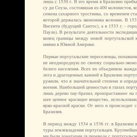
лишь с 1530 г. В это вре­мя в Бра­зи­лию при­бы­
су ди Со­уза, со­сто­яв­шая из 400 ко­ло­ни­стов, к
се­ме­на са­хар­но­го тро­ст­ни­ка, со вре­ме­нем ст
ко­то­рой дер­жа­лась эко­но­ми­ка ко­ло­нии. В 15
Ви­сен­ти (бу­ду­щий Сан­тос), а в 1533 г. - го­ро
Пау­ло). В ре­зуль­та­те дея­тель­но­сти экс­пе­ди­ц
ко­нец гра­ни­цы ме­ж­ду но­вой пор­ту­галь­ской к
ния­ми в Юж­ной Аме­ри­ке.
Пер­вые пор­ту­галь­ские пе­ре­се­лен­цы, по­пав­ши
не не­од­но­род­ную по сво­ему со­ци­аль­но-эко­но
бе­ло­го на­се­ле­ния. Всех их объ­е­ди­ня­ла жа­ж­д
ло­та и дра­го­цен­ных кам­ней в Бра­зи­лии пор­ту­
ру­жи­ли, что в зна­чи­тель­ной сте­пе­ни и оп­ре­
вое­ния. Наи­боль­шей цен­но­стью в гла­зах пор­ту­
лишь де­ре­во пау-бра­зил, про­из­ра­став­шее на п
шее цен­ное кра­ся­щее ве­ще­ст­во, ис­поль­зо­вав­
яр­ко-крас­ной крас­ки. От не­го и про­ис­хо­дит с
Бра­зи­лия.
В пе­ри­од ме­ж­ду 1534 и 1536 гг. в Бра­зи­лии 
ту­ры зем­ле­вла­де­ния пор­ту­галь­цев. Круп­ней­ши
ми бы­ли до­на­та­рии (в пе­ре­во­де с пор­ту­галь­ск