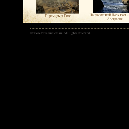
Национальный Парк Port C
Пирамиды в Гизе
Австралия
© www.travelhunters.ru. All Rights Reserved.