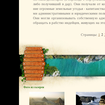
ли­бо по­лу­чив­ший в дар). Они по­лу­ча­ли от ко­
ние ог­ром­ные зе­мель­ные уго­дья - ка­пи­тан­ст­ва.
ми ад­ми­ни­ст­ра­тив­ны­ми и юри­ди­че­ски­ми пол­
Они мог­ли ор­га­ни­зо­вы­вать соб­ст­вен­ную ад­м
об­ра­щать в раб­ст­во ин­дей­цев, жи­ву­щих на это
2
Страницы:
1
Фото из галереи