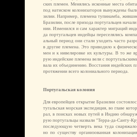
ских пле­мен. Ме­ня­лись ис­кон­ные мес­та оби­та
под на­тис­ком ко­ло­ни­за­то­ров вы­ну­ж­де­ны бы
зи­лии. На­при­мер, пле­ме­на ту­пи­нам­ба, жив­шие
Бра­зи­лии, по­сле при­хо­да пор­ту­галь­цев на­ча­ли
нии. Из­ме­нил­ся и сам ха­рак­тер ми­гра­ций ин­д
да пор­ту­галь­цев ин­дей­цы пе­ре­се­ля­лись ком­п
аль­ный пе­ри­од они ста­ли ухо­дить час­то раз­ро
в дру­гие пле­ме­на. Это при­во­ди­ло к фи­зи­че­с
мен и к ни­ве­ли­ров­ке их куль­ту­ры. В то же вре
рую ин­дей­ские пле­ме­на ве­ли с пор­ту­галь­ски­ми 
ва­ла их объ­е­ди­не­нию. Вос­ста­ния ин­дей­ских п
про­тя­же­нии все­го ко­ло­ни­аль­но­го пе­рио­да.
Португальская колония
Для ев­ро­пей­цев от­кры­тие Бра­зи­лии со­стоя­лос
ту­галь­ская мор­ская экс­пе­ди­ция, во гла­ве ко­т
рал, в по­ис­ках но­вых пу­тей в Ин­дию об­на­ру­ж
рую пор­ту­галь­цы на­зва­ли "Тер­ра-да-Сан­ту-Кр
по­сле­дую­щую чет­верть ве­ка ту­да сна­ря­жа­ло
но по су­ще­ст­ву ор­га­ни­зо­ван­ная ко­ло­ни­за­ц