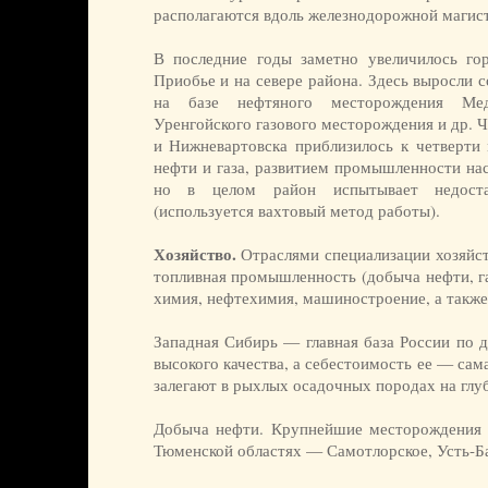
располагаются вдоль железнодорожной магист
В последние годы заметно увеличилось го
Приобье и на севере района. Здесь выросли
на базе нефтяного месторождения Ме
Уренгойского газового месторождения и др. 
и Нижневартовска приблизилось к четверти 
нефти и газа, развитием промышленности нас
но в целом район испытывает недост
(используется вахтовый метод работы).
Хозяйство.
Отраслями специализации хозяйс
топливная промышленность (добыча нефти, газ
химия, нефтехимия, машиностроение, а также,
Западная Сибирь — главная база России по 
высокого качества, а себестоимость ее — сама
залегают в рыхлых осадочных породах на гл
Добыча нефти. Крупнейшие месторождения 
Тюменской областях — Самотлорское, Усть-Ба