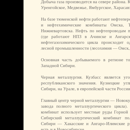
Добыча газа производится на севере района
Уренгойское, Медвежье, Ямбургское, Харасавэ
На базе тюменской нефти работают нефтепер
и нефтехимические комбинаты Омска, То
Нижневартовска. Нефть по нефтепроводам 
(где работают НПЗ в Ачинске и Ангарск
нефтегазохимического цикла происходит 
лесной промышленности (лесохимия — Омск, 
Основная часть добываемого в регионе то
Западной Сибири.
Черная металлургия. Кузбасс является уго
республиканского значения. Кузнецкие уг
Сибири, на Урале, в европейской части России
Главный центр черной металлургии — Новокуз
завода полного металлургического цикла).
комбинат использует местные руды Горной
Сибирский металлургический комбинат п
Сибири — Хакасские и Ангаро-Илимские ру
есть и в Новосибирске.