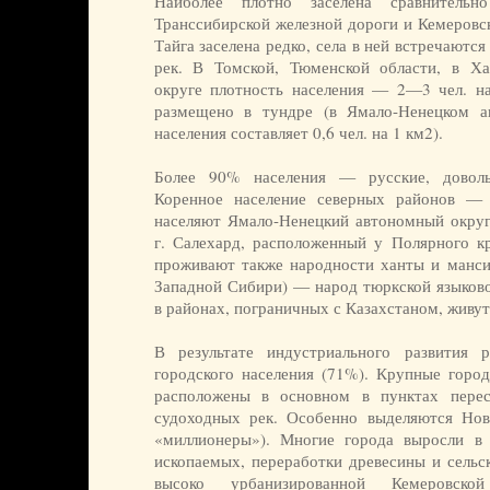
Наиболее плотно заселена сравнительн
Транссибирской железной дороги и Кемеровска
Тайга заселена редко, села в ней встречают
рек. В Томской, Тюменской области, в Х
округе плотность населения — 2—3 чел. н
размещено в тундре (в Ямало-Ненецком а
населения составляет 0,6 чел. на 1 км2).
Более 90% населения — русские, доволь
Коренное население северных районов — 
населяют Ямало-Ненецкий автономный окру
г. Салехард, расположенный у Полярного к
проживают также народности ханты и манси.
Западной Сибири) — народ тюркской языков
в районах, пограничных с Казахстаном, живут
В результате индустриального развития 
городского населения (71%). Крупные город
расположены в основном в пунктах пере
судоходных рек. Особенно выделяются Но
«миллионеры»). Многие города выросли в 
ископаемых, переработки древесины и сельс
высоко урбанизированной Кемеровск