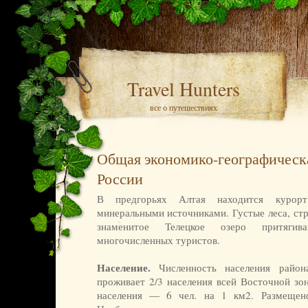
Travel Hunters
все о путешествиях
Общая экономико-географическ
России
В предгорьях Алтая находится курор
минеральными источниками. Густые леса, ст
знаменитое Телецкое озеро притяги
многочисленных туристов.
Население.
Численность населения райо
проживает 2/3 населения всей Восточной зо
населения — 6 чел. на 1 км2. Размещен