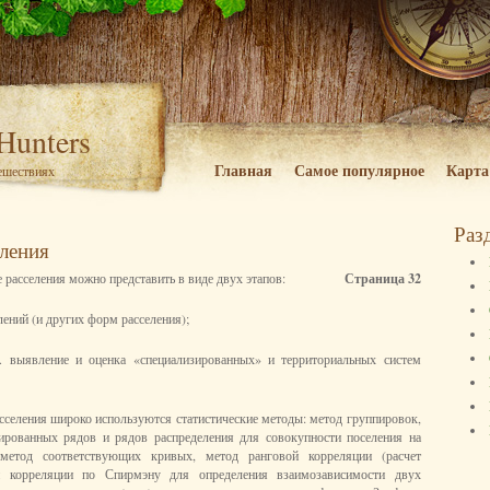
 Hunters
Главная
Самое популярное
Карта
тешествиях
Раз
ления
 расселения можно представить в виде двух этапов:
Страница 32
лений (и других форм расселения);
.е. выявление и оценка «специализированных» и территориальных систем
асселения широко используются статистические методы: метод группировок,
ированных рядов и рядов распределения для совокупности поселения на
метод соответствующих кривых, метод ранговой корреляции (расчет
й корреляции по Спирмэну для определения взаимозависимости двух