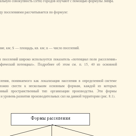
альную совокупность (сети) городов изучают с помощью формулы Зипфа.
ду поселениями рассчитывается по формуле:
ние, км; S — площадь, кв. км; n — число поселений.
 поселений широко используется показатель «потенциал поля расселения»
афический потенциал». Подробнее об этом см. п. 15, 40 из основной
еления, понимаемого как локализация населения в определенной системе
 можно свести к нескольким основным формам, каждой из которых
ленный пространственный тип организации производства. Эти формы
 уровень развития производительных сил на данной территории (рис. 8.1).