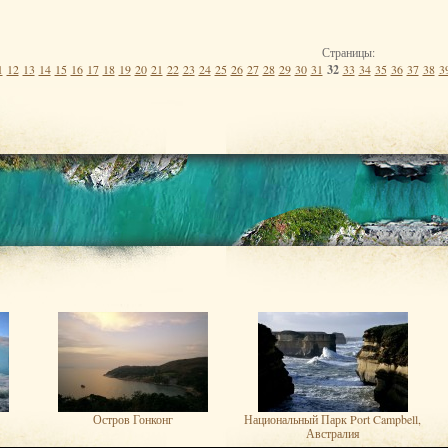
Страницы:
1
12
13
14
15
16
17
18
19
20
21
22
23
24
25
26
27
28
29
30
31
32
33
34
35
36
37
38
3
Остров Гонконг
Национальный Парк Port Campbell,
Австралия