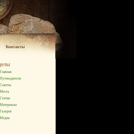
Контакты
делы
Главная
Путеводители
Советы
Места
Статьи
Материалы
Галерея
Медиа