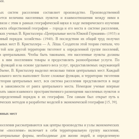
мя.
ых систем расселения составляет производство. Производственной
ляется величина населенных пунктов и взаимоотношения между ними в
связи с этим в рамках географической науки в ходе эмпирического изучения
екта общественной географии – города и его места в системе расселения,
ких ученых В. Кристаллера «Центральные места Южной Германии» (1933) и
нный порядок хозяйства» (1940). В последствии их общий труд получил
льных мест В. Кристаллера — А. Лëша. Создатели этой теории считали, что
 той или другой территории тяготеют к определенной группе поселений,
и центральными. Чтобы быть таковыми, эти населенные пункты должны
 к ним поселениям товары и предоставлять разнообразные услуги. По
функций и на основе удельного веса услуг, предоставляемых окружающей
бъеме, В. Кристаллер выделил несколько типов центральных мест. Каждый
льного места выполняет более сложные функции, и территории тяготения
теории центральных мест, вся система расселения представляется в виде
 в зависимости от ранга центрального места. Немецкие ученые впервые
ать закон взаимного пространственного размещения населенных пунктов и
определенный порядок в их географии. Тем самым был открыт путь к
еских методов и разработке моделей в экономической географии [15, 39].
нных мест
поселения рассматриваются как центры производства и узлы экономических
тие «поселение» включает в себя территориальную группу населения,
материальные формы, необходимые для жизни людей, и определенную