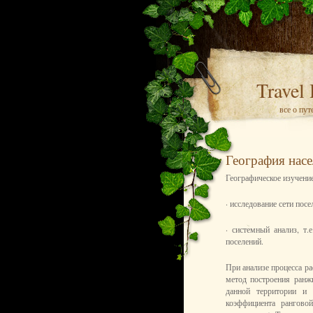
Travel
все о пу
География насе
Географическое изучение
· исследование сети посе
· системный анализ, т
поселений.
При анализе процесса р
метод построения ранж
данной территории и 
коэффициента рангово