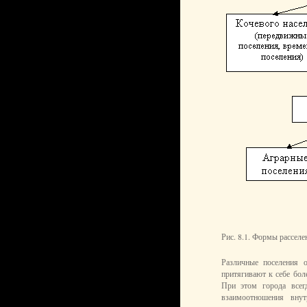
Рис. 8.1. Формы расселе
Различные поселения 
притягивают к себе бол
При этом города все
взаимоотношения вну