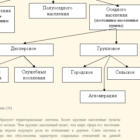
ния [39]
образуют территориальные системы. Более крупные населенные пункты
ее мелкие. Чем крупнее населенный пункт, тем шире сфера его тяготения.
гда играли ведущую роль по отношению к деревне. Сами системы и
три них обусловлены характером социальных отношений на данной