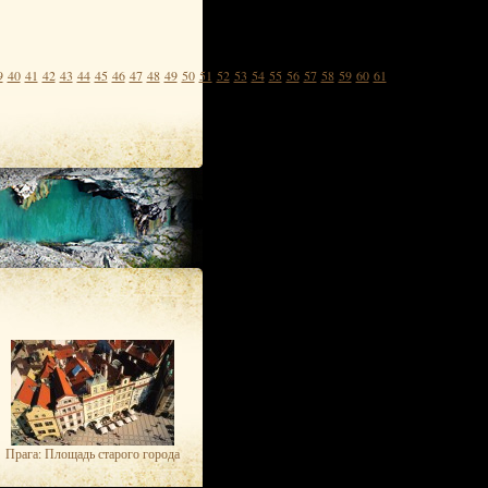
9
40
41
42
43
44
45
46
47
48
49
50
51
52
53
54
55
56
57
58
59
60
61
Прага: Площадь старого города