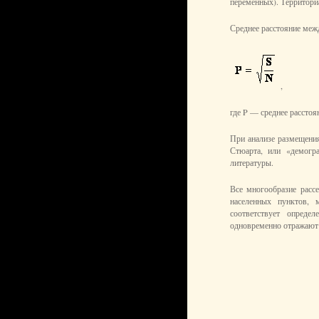
переменных). Территори
Среднее расстояние меж
,
где P — среднее расстоя
При анализе размещения
Стюарта, или «демогр
литературы.
Все многообразие расс
населенных пунктов,
соответствует опреде
одновременно отражают и