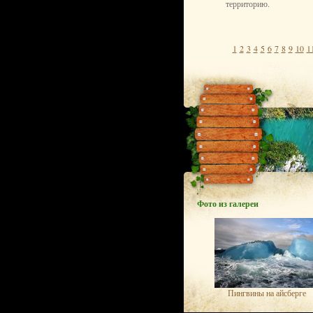
территорию.
1
2
3
4
5
6
7
8
9
10
1
Фото из галереи
Пингвины на айсберге