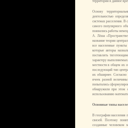
территории в данное вре
Основу территориальн
деятельностью опреде
системах расселения. В 
самого популярного объ
появились работы немец
А. Лëша «Пространстве
название теории центра
все населенные пункты
которые авторы назвал
поставлять тяготеющим
характеру выполняемых 
местности в общем их о
последующий тип центра
их обширнее. Согласно 
ячеек разной величины
попытались сформулиров
обнаружили при этом 
использованию математич
Основные типы населе
В географии населения 
связей. Поэтому поня
созданные человеком 