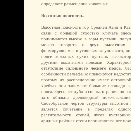
определяет размещение животных.
Высотная поясность.
Высотная поясность гор Средней Азии и Каз
связи с большой сухостью климата здес
поднимаются высоко в горы пустыни, полуп
двух высотных 
можно говорить о
формирующемся в условиях засушливого, но 
поясе холодных сухих пустынь высокого
другими высотными поясами. Характерно
отсутствие сплошного лесного пояса
. Ле
особенности рельефа компенсируют недостат
поэтому их распределение имеет островной
хребтах они занимают большие площади в с
пояса. Здесь нет дуба и сосны, ограничено ра
зато обильны древовидный можжевельник
Своеобразной чертой структуры высотной 
является сочетание в пределах одно
растительности: степей, лугов, кустарни
аридных районах степи проникают во все пояс