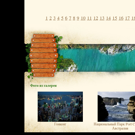
1
2
3
4
5
6
7
8
9
10
11
12
13
14
15
16
17
1
Фото из галереи
Гонконг
Национальный Парк Port C
Австралия