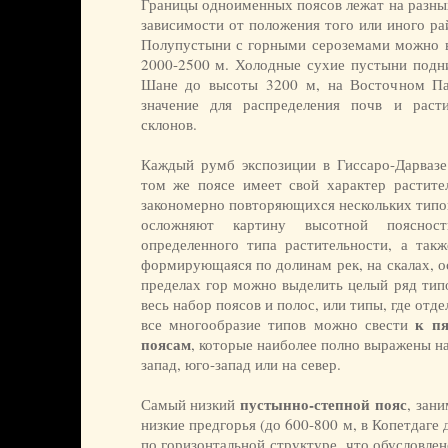
Границы одноименных поясов лежат на разны
зависимости от положения того или иного ра
Полупустыни с горными сероземами можно в
2000-2500 м. Холодные сухие пустыни подн
Шане до высоты 3200 м, на Восточном П
значение для распределения почв и расти
склонов.
Каждый румб экспозиции в Гиссаро-Дарваз
том же поясе имеет свой характер растител
закономерно повторяющихся нескольких типов
осложняют картину высотной пояснос
определенного типа растительности, а такж
формирующаяся по долинам рек, на скалах, ос
пределах гор можно выделить целый ряд типо
весь набор поясов и полос, или типы, где отд
к п
все многообразие типов можно свести
поясам
, которые наиболее полно выражены н
запад, юго-запад или на север.
пустынно-степной пояс
Самый низкий
, зан
низкие предгорья (до 600-800 м, в Копетдаге 
по горизонтальной структуре, что обусловле