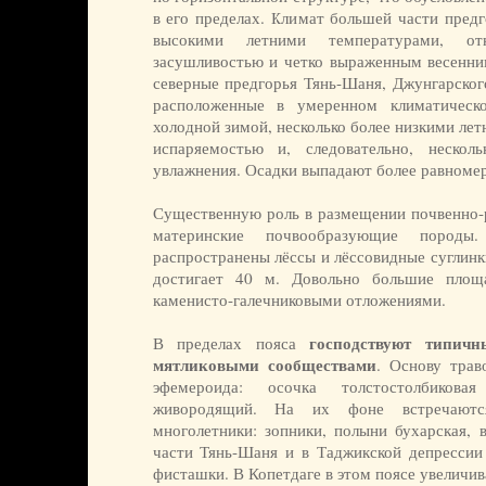
в его пределах. Климат большей части предг
высокими летними температурами, от
засушливостью и четко выраженным весенн
северные предгорья Тянь-Шаня, Джунгарского
расположенные в умеренном климатическ
холодной зимой, несколько более низкими ле
испаряемостью и, следовательно, неско
увлажнения. Осадки выпадают более равномер
Существенную роль в размещении почвенно-р
материнские почвообразующие породы
распространены лёссы и лёссовидные суглин
достигает 40 м. Довольно большие площ
каменисто-галечниковыми отложениями.
господствуют типичн
В пределах пояса
мятликовыми сообществами
. Основу трав
эфемероида: осочка толстостолбикова
живородящий. На их фоне встречаютс
многолетники: зопники, полыни бухарская, 
части Тянь-Шаня и в Таджикской депрессии 
фисташки. В Копетдаге в этом поясе увеличив