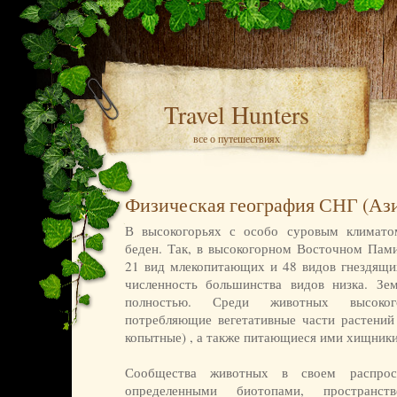
Travel Hunters
все о путешествиях
Физическая география СНГ (Ази
В высокогорьях с особо суровым климат
беден. Так, в высокогорном Восточном Пами
21 вид млекопитающих и 48 видов гнездящи
численность большинства видов низка. Зе
полностью. Среди животных высоког
потребляющие вегетативные части растений
копытные) , а также питающиеся ими хищники
Сообщества животных в своем распрос
определенными биотопами, пространст