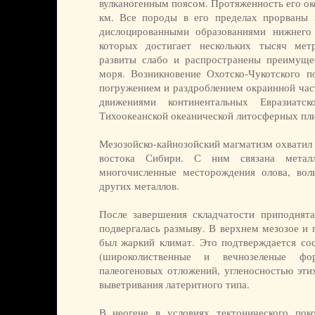
вулканогенным поясом. Протяженность его ок
км. Все породы в его пределах прорваны 
дислоцированными образованиями нижнего
которых достигает нескольких тысяч мет
развиты слабо и распространены преимуще
моря. Возникновение Охотско-Чукотского по
погружением и раздроблением окраинной част
движениями континентальных Евразиатск
Тихоокеанской океанической литосферных пли
Мезозойско-кайнозойский магматизм охватил
востока Сибири. С ним связана металл
многочисленные месторождения олова, вол
других металлов.
После завершения складчатости приподнята
подвергалась размыву. В верхнем мезозое и 
был жаркий климат. Это подтверждается сос
(широколиственные и вечнозеленые фо
палеогеновых отложений, угленосностью эти
выветривания латеритного типа.
В неогене в условиях тектонического пок