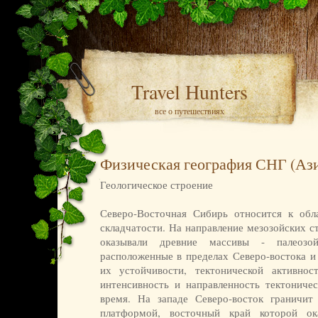
Travel Hunters
все о путешествиях
Физическая география СНГ (Ази
Геологическое строение
Северо-Восточная Сибирь относится к обл
складчатости. На направление мезозойских с
оказывали древние массивы - палеозой
расположенные в пределах Северо-востока и
их устойчивости, тектонической активнос
интенсивность и направленность тектоничес
время. На западе Северо-восток граничит
платформой, восточный край которой о