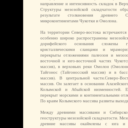
направление и интенсивность складок в Верх
Структуры мезозойской складчатости об
результате столкновения древнего 
микроконтинентами Чукотки и Омолона.
На территории Северо-востока встречаются 
особенно широко распространены мезозойс
дорифейского основания сложены гне
кристаллическими сланцами и мрамори
перекрыты отложениями палеозоя и мезозо
восточной и юго-восточной частях Чукотс
массив), в верховьях реки Омолон (Омолонс
Тайгонос (Тайгоносский массив) и в бас
массив). В центральной части.Северо-Во
массив. Он залегает в основании Алазейског
Колымской и Абыйской низменностей. Е
перекрыт морскими и континентальными отло
По краям Колымского массива развиты выход
Между древними массивами и Сибирско
геоструктуры мезозойской складчатости. Мез
древние массивы окаймлены с юга и в