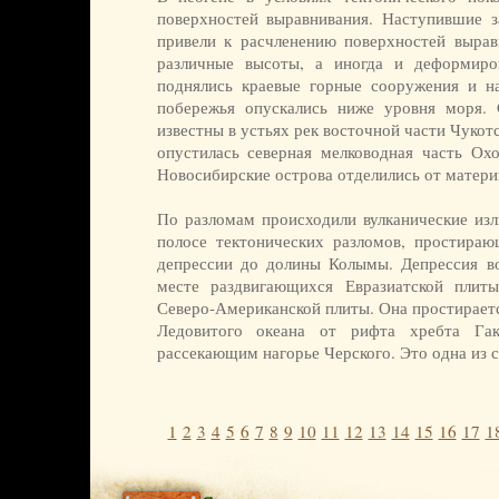
поверхностей выравнивания. Наступившие з
привели к расчленению поверхностей выра
различные высоты, а иногда и деформиро
поднялись краевые горные сооружения и на
побережья опускались ниже уровня моря. 
известны в устьях рек восточной части Чукотс
опустилась северная мелководная часть Охо
Новосибирские острова отделились от матери
По разломам происходили вулканические изл
полосе тектонических разломов, простира
депрессии до долины Колымы. Депрессия во
месте раздвигающихся Евразиатской плит
Северо-Американской плиты. Она простираетс
Ледовитого океана от рифта хребта Га
рассекающим нагорье Черского. Это одна из 
1
2
3
4
5
6
7
8
9
10
11
12
13
14
15
16
17
1