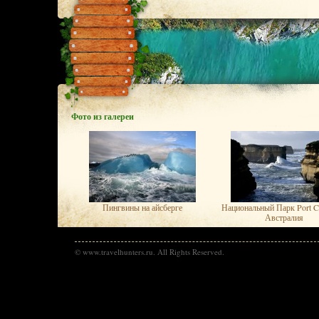
Фото из галереи
Пингвины на айсберге
Национальный Парк Port C
Австралия
© www.travelhunters.ru. All Rights Reserved.