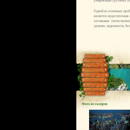
унификации грузовых по
Одной из основных про
является недостаточная 
отставание отечествен
уровню, надежности, без
Фото из галереи