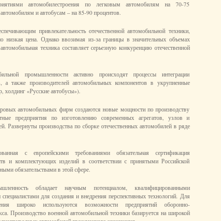
приятиями автомобилестроения по легковым автомобилям на 70-75
автомобилям и автобусам – на 85-90 процентов.
спечивающим привлекательность отечественной автомобильной техники,
но низкая цена. Однако ввозимая из-за границы в значительных объемах
автомобильная техника составляет серьезную конкуренцию отечественной
бильной промышленности активно происходят процессы интеграции
в, а также производителей автомобильных компонентов в укрупненные
, холдинг «Русские автобусы»).
ровых автомобильных фирм создаются новые мощности по производству
тные предприятия по изготовлению современных агрегатов, узлов и
й. Развернуты производства по сборке отечественных автомобилей в ряде
рованная с европейскими требованиями обязательная сертификация
ств и комплектующих изделий в соответствии с принятыми Российской
ыми обязательствами в этой сфере.
ышленность обладает научным потенциалом, квалифицированными
специалистами для создания и внедрения перспективных технологий. Для
оения широко используются возможности предприятий оборонно-
са. Производство военной автомобильной техники базируется на широкой