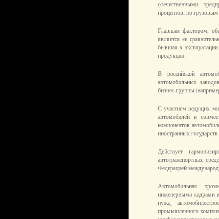
отечественными пред
процентов, по грузовым 
Главным фактором, обе
является ее сравнитель
бывшая в эксплуатации 
продукции.
В российской автомо
автомобильных заводо
бизнес-группы (например
С участием ведущих ми
автомобилей и совмес
компонентов автомобиле
иностранных государств.
Действует гармонизи
автотранспортных сред
Федерацией международн
Автомобильная пром
инженерными кадрами и 
нужд автомобилестр
промышленного комплек