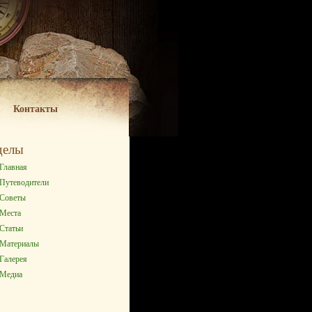
Контакты
делы
Главная
Путеводители
Советы
Места
Статьи
Материалы
Галерея
Медиа