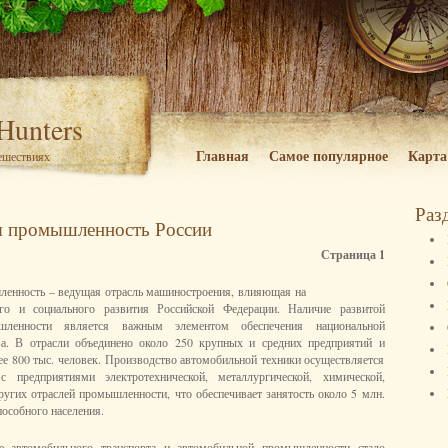
 Hunters
Главная
Самое популярное
Карта
тешествиях
Раз
 промышленность России
Страница 1
енность – ведущая отрасль машиностроения, влияющая на
ого и социального развития Российской Федерации. Наличие развитой
шленности является важным элементом обеспечения национальной
тва. В отрасли объединено около 250 крупных и средних предприятий и
лее 800 тыс. человек. Производство автомобильной техники осуществляется
с предприятиями электротехнической, металлургической, химической,
других отраслей промышленности, что обеспечивает занятость около 5 млн.
пособного населения.
ие автомобильного транспорта и автомобильной промышленности стало