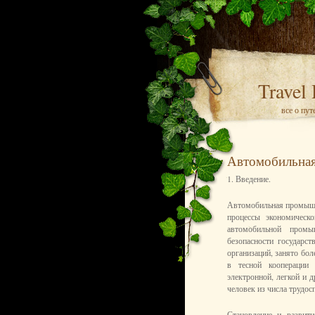
Travel
все о пу
Автомобильная
1. Введение.
Автомобильная промышл
процессы экономическ
автомобильной промы
безопасности государс
организаций, занято бо
в тесной кооперации 
электронной, легкой и 
человек из числа трудос
Становление и развит