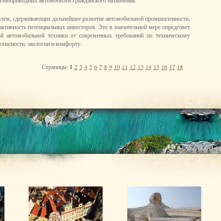
лноприводных автомобилей гражданского назначения.
блем, сдерживающих дальнейшее развитие автомобильной промышленности,
активность потенциальных инвесторов. Это в значительной мере определяет
ной автомобильной техники от современных требований по техническому
опасности, экологии и комфорту.
Страницы:
1
2
3
4
5
6
7
8
9
10
11
12
13
14
15
16
17
18