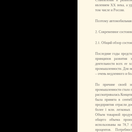
явлением XX века, а у
том числе и России.
Поэтому автомобильная 
2. Современное состоян
2.1. Общий обзор состо
Последние годы предст
принципов развития 
деятельности всех ее 
промышленности. Для нее
– очень медленного и бо
По причине своей зн
промышленности стало п
рассматривалась Концеп
была принята в сентя
предприятия отрасли до
более 1 млн. легковых 
Объем товарной продук
общего объема произ
использованы на 78,7 
процентов. Потребно