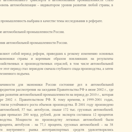
ровень автомобилизации – индикатором уровня развития любой страны, в
промышленность выбрана в качестве темы исследования в реферате.
ие автомобильной промышленности России.
яния автомобильной промышленности России.
авляют собой период реформ, приведших к резкому изменению основных
экономики страны и коренным образом повлиявших на результаты
хозяйственных и производственных отраслей, в том числе автомобильной
 этот период стал периодом сначала глубокого спада производства, а затем
лезненного подъема.
ачимости для экономики России состояние дел в автомобильной
редметом рассмотрения на заседании Правительства РФ в июне 2002 г., где
ция развития автомобильной промышленности на период до 2010 г., которая
бре 2002 г. Правительством РФ. К тому времени, в 1999-2001 годах,
стигли устойчивого роста объемов производства. В 2001 году произведено
автомобилей, 57 тыс. автобусов, свыше 172 тыс. грузовых автомобилей.
ции превысил 200 млрд. рублей, доля экспорта составила 12 процентов
водства. Мощности по производству легковых автомобилей были
процента, автобусов - на 77,1 процента, грузовых автомобилей – на 38
сти внутреннего рынка автотранспортных средств удовлетворялись