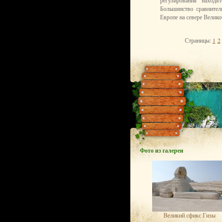
регулирования находя
Большинство сравнител
Европе на севере Велик
Страницы:
1
2
Фото из галереи
Великий сфикс Гизы