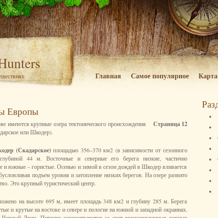
 Hunters
Главная
Самое популярное
Карта
тешествиях
Раз
сы Европы
ве имеются крупные озера тектонического происхождения
Страница 12
дарское или Шкодер).
одер (Скадарское)
площадью 356–370 км2 (в зависимости от сезонного
глубиной 44 м. Восточные и северные его берега низкие, частично
ые и южные – гористые. Осенью и зимой в сезон дождей в Шкодер вливается
бусловливая подъем уровня и затопление низких берегов. На озере развито
тво. Это крупный туристический центр.
ложено на высоте 695 м, имеет площадь 348 км2 и глубину 285 м. Берега
ые и крутые на востоке и севере и пологие на южной и западной окраинах.
а Черный Дрин. Питание осуществляется за счет многочисленных горных