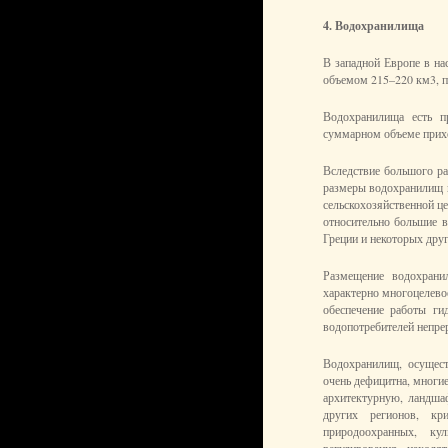
4. Водохранилища
В западной Европе в н
объемом 215–220 км3, п
Водохранилища есть п
суммарном объеме прих
Вследствие большого р
размеры водохранилищ в
сельскохозяйственной це
относительно большие в
Греции и некоторых друг
Размещение водохрани
характерно многоцелево
обеспечение работы ги
водопотребителей непре
Водохранилищ, осущест
очень дефицитна, многи
архитектурную, ландша
других регионов, кр
природоохранных, ку