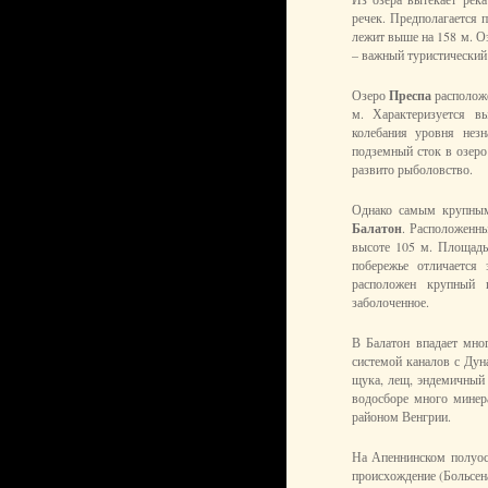
речек. Предполагается 
лежит выше на 158 м. Оз
– важный туристический
Озеро
Преспа
расположе
м. Характеризуется в
колебания уровня незн
подземный сток в озеро
развито рыболовство.
Однако самым крупным
Балатон
. Расположенн
высоте 105 м. Площадь
побережье отличается 
расположен крупный п
заболоченное.
В Балатон впадает мно
системой каналов с Дун
щука, лещ, эндемичный 
водосборе много минер
районом Венгрии.
На Апеннинском полуос
происхождение (Больсена