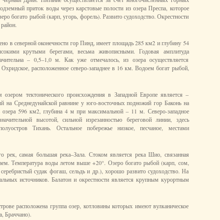
подземный приток воды через карстовые полости из озера Преспа, которое
еро богато рыбой (карп, угорь, форель). Развито судоходство. Окрестности
 район.
но в северной оконечности гор Пинд, имеет площадь 285 км2 и глубину 54
ысокими крутыми берегами, весьма живописными. Годовая амплитуда
ачительна – 0,5–1,0 м. Как уже отмечалось, из озера осуществляется
 Охридское, расположенное северо-западнее в 16 км. Водоем богат рыбой,
 озером тектонического происхождения в Западной Европе является –
ый на Среднедунайской равнине у юго-восточных подножий гор Баконь на
 озера 596 км2, глубина 4 м при максимальной – 11 м. Северо-западное
значительной высотой, сильной изрезанностью береговой линии, здесь
олуостров Тихань. Остальное побережье низкое, песчаное, местами
го рек, самая большая река–Зала. Стоком является река Шио, связанная
аем. Температура воды летом выше +20°. Озеро богато рыбой (карп, сом,
серебристый судак фогаш, сельдь и др.), хорошо развито судоходство. На
альных источников. Балатон и окрестности является крупным курортным
трове расположена группа озер, котловины которых имеют вулканическое
, Браччано).