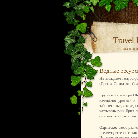
Travel
все о пу
Водные ресур
На последнем полуостро
(Преспа, Орхидское, Ска
Крупнейшее – озеро
Шк
изменения уровня) и 
заболоченные, а западн
часть воды реки Дрин, о
судоходство и рыболовс
Охридское
озеро распо
преимущественно скалист
Из озера вытекает рек