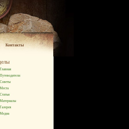
Контакты
делы
Главная
Путеводители
Советы
Места
Статьи
Материалы
Галерея
Медиа