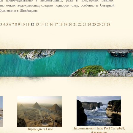
тся преимущественно в высокогорных, реже в предгорных районах.
ьно емких водохранилищ создано подпором озер, особенно в Северной
обритании и в Швейцарии.
3
4
5
6
7
8
9
10
11
12
13
14
15
16
17
18
19
20
21
22
23
24
25
26
27
28
Национальный Парк Port Campbell,
Пирамиды в Гизе
Австралия