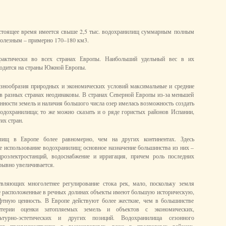
астоящее время имеется свыше 2,5 тыс. водохранилищ суммарным полным
олезным – примерно 170–180 км3.
рактически во всех странах Европы. Наибольший удельный вес в их
одится на страны Южной Европы.
азнообразия природных и экономических условий максимальные и средние
 разных странах неодинаковы. В странах Северной Европы из-за меньшей
нности земель и наличия большого числа озер имелась возможность создать
одохранилища; то же можно сказать и о ряде гористых районов Испании,
их стран.
лищ в Европе более равномерно, чем на других континентах. Здесь
е использование водохранилищ; основное назначение большинства из них –
дроэлектростанций, водоснабжение и ирригация, причем роль последних
рывно увеличивается.
вляющих многолетнее регулирование стока рек, мало, поскольку земля
е расположенные в речных долинах объекты имеют большую историческую,
фтную ценность. В Европе действуют более жесткие, чем в большинстве
итерии оценки затопляемых земель и объектов с экономических,
льтурно-эстетических и других позиций. Водохранилища сезонного