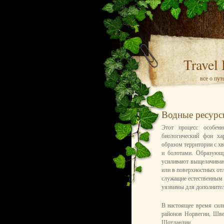
Travel
все о пу
Водные ресур
Этот процесс особен
биологический фон ха
образом территории с х
и болотами. Образующи
усиливают выщелачивани
или в поверхностных от
служащие естественным 
уязвимы для дополнител
В настоящее время сил
районов Норвегии, Шве
Шотландии.