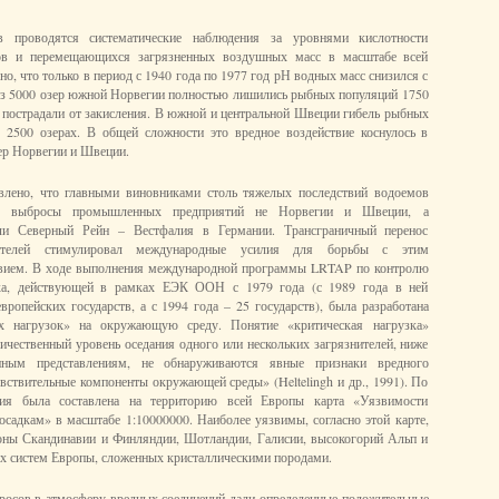
 проводятся систематические наблюдения за уровнями кислотности
ов и перемещающихся загрязненных воздушных масс в масштабе всей
о, что только в период с 1940 года по 1977 год рН водных масс снизился с
те из 5000 озер южной Норвегии полностью лишились рыбных популяций 1750
но пострадали от закисления. В южной и центральной Швеции гибель рыбных
 2500 озерах. В общей сложности это вредное воздействие коснулось в
зер Норвегии и Швеции.
влено, что главными виновниками столь тяжелых последствий водоемов
ся выбросы промышленных предприятий не Норвегии и Швеции, а
ли Северный Рейн – Вестфалия в Германии. Трансграничный перенос
нителей стимулировал международные усилия для борьбы с этим
вием. В ходе выполнения международной программы LRTAP по контролю
уха, действующей в рамках ЕЭК ООН с 1979 года (с 1989 года в ней
вропейских государств, а с 1994 года – 25 государств), была разработана
их нагрузок» на окружающую среду. Понятие «критическая нагрузка»
личественный уровень оседания одного или нескольких загрязнителей, ниже
нным представлениям, не обнаруживаются явные признаки вредного
увствительные компоненты окружающей среды» (Heltelingh и др., 1991). По
ания была составлена на территорию всей Европы карта «Уязвимости
осадкам» в масштабе 1:10000000. Наиболее уязвимы, согласно этой карте,
оны Скандинавии и Финляндии, Шотландии, Галисии, высокогорий Альп и
х систем Европы, сложенных кристаллическими породами.
осов в атмосферу вредных соединений дали определенные положительные