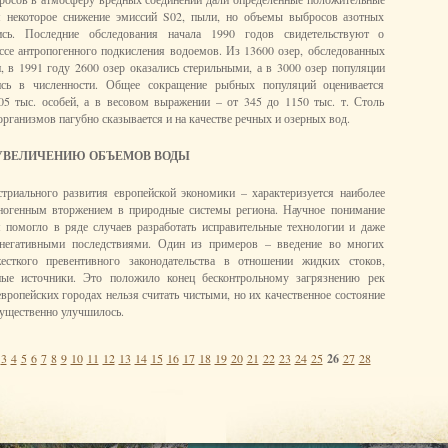
ся некоторое снижение эмиссий S02, пыли, но объемы выбросов азотных
ись. Последние обследования начала 1990 годов свидетельствуют о
се антропогенного подкисления водоемов. Из 13600 озер, обследованных
, в 1991 году 2600 озер оказались стерильными, а в 3000 озер популяции
сь в численности. Общее сокращение рыбных популяций оценивается
05 тыс. особей, а в весовом выражении – от 345 до 1150 тыс. т. Столь
рганизмов пагубно сказывается и на качестве речных и озерных вод.
УВЕЛИЧЕНИЮ ОБЪЕМОВ ВОДЫ
триального развития европейской экономики – характеризуется наиболее
огенным вторжением в природные системы региона. Научное понимание
 помогло в ряде случаев разработать исправительные технологии и даже
 негативными последствиями. Один из примеров – введение во многих
есткого превентивного законодательства в отношении жидких стоков,
ые источники. Это положило конец бесконтрольному загрязнению рек
вропейских городах нельзя считать чистыми, но их качественное состояние
существенно улучшилось.
3
4
5
6
7
8
9
10
11
12
13
14
15
16
17
18
19
20
21
22
23
24
25
26
27
28