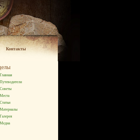
Контакты
делы
Главная
Путеводители
Советы
Места
Статьи
Материалы
Галерея
Медиа