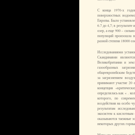
С конца 1970-х годов
поверхностных водоем
Европы. Было установлен
6.7 до 4,7; в результа
озер, а еще 900 – силь
популяций произошла в
разной степени 18000 о
Исследованиями устано
Скандинавии являют
Великобритании и зем
газообразных загряз
общеевропейским бедст
за загрязнением возд
принимают участие 20 е
концепция «критическ
определялась как « . ко
которого, по совреме
воздействия на особо ч
результатам исследов
экосистем к кислотным 
оказываются таежные з
некоторых других горны
Меры по снижению выбр