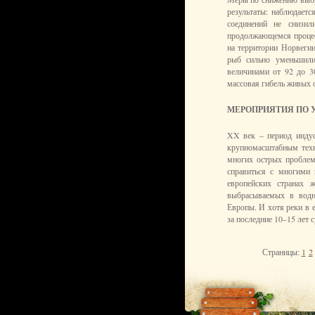
результаты: наблюдает
соединений не снизил
продолжающемся процес
на территории Норвегии
рыб сильно уменьшили
величинами от 92 до 3
массовая гибель живых о
МЕРОПРИЯТИЯ ПО 
XX век – период индус
крупномасштабным техн
многих острых проблем
справиться с многими
европейских странах ж
выбрасываемых в водн
Европы. И хотя реки в е
за последние 10–15 лет 
Страницы:
1
2