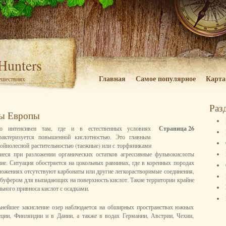
 Hunters
Главная
Самое популярное
Карта
тешествиях
Раз
сы Европы
но интенсивен там, где и в естественных условиях
Страница 26
рактеризуется повышенной кислотностью. Это главным
войнолесной растительностью (таежные) или с торфяниками
еся при разложении органических остатков агрессивные фульвокислоты
е. Ситуация обостряется на цокольных равнинах, где в коренных породах
ложениях отсутствуют карбонаты или другие легкорастворимые соединения,
буфером для выпадающих на поверхность кислот. Такие территории крайне
ьного привноса кислот с осадками.
ьнейшее закисление озер наблюдается на обширных пространствах южных
ции, Финляндии и в Дании, а также в водах Германии, Австрии, Чехии,