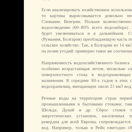
Если анализировать хозяйственное использов
то картина вырисовывается довольно пе
Словакии, Венгрии, Польше количественн
водоотведение (60–80% всего водозабора). 
будет увеличиваться и в дальнейшем. 
(Румыния, Болгария) преобладающую часть п
сельское хозяйство. Так, в Болгарии из 14 к
на полив угодий: примерно такое же соотнош
Напряженность водохозяйственного баланса 
особенно возрастающая летом, несколько сн
поверхностного стока в водохранилищах
назначения. К середине 80-х годов в этих 
водохранилищ, вмещающих около 23 км3 вод
Речные воды на территории стран перво
промышленными и бытовыми стоками; тако
Шельда, Дунай и др. Сброс стоков п
энергетических установок, населенных 
рекордна для всей Европы, сопровождается
вод. Например, только в Рейн ежегодно с