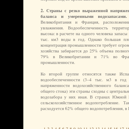
2. Страны с резко выраженной напряжен
баланса и умеренными водозапасами.
Великобритания и Франция, расположенн
увлажнения. Водообеспеченность террит
высока: в расчете на одного человека запасы 
тыс. км3 воды в год. Однако большая пло
концентрация промышленности требует огром
хозяйства забирается до 25% объема полного
79% в Великобритании и 71% во Фра
промышленности.
Ко второй группе относятся также Исп
водообеспеченности (3–4 тыс. м3 в год
напряженности водохозяйственного баланс
общего стока) эти страны сходны с централь
водозабора у них иная. В странах Южной 
сельскохозяйственное водопотребление. 
расходуется 62% общего водопотребления, в И
1
2
3
4
5
6
7
8
9
10
11
12
13
14
15
16
17
1