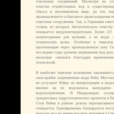
токсичных соединений. Несмотря на сов
очистки отработанных вод и существующ
сброса в неочищенном виде, до сих пор
промышленного и бытового происхождения по
очистные сооружения. Так, в Германии ежег
стоков, из которых биологическую очистк
очищается неудовлетворительно. Более 2/3
непригодными для купания, а их воды –
технических целях. Особенно в тяжелом
протекающие через промышленную зону Се
последние годы уровень загрязнения вод (рек
несколько снизился благодаря применен
технологий.
В наиболее тяжелом положении оказываютс
свои крайне загрязненные воды Рейн. Местны
не уступают Рейну по концентрации в водах
именно на их водозапасы вынуждено р
водопотребление. В Нидерландах осущ
грандиозных гидротехнических проектов в Ев
Сток Рейна в районе дельты перехватывае
очищается. Одновременно блокируется посту
морских вод во время высоких приливов в Се