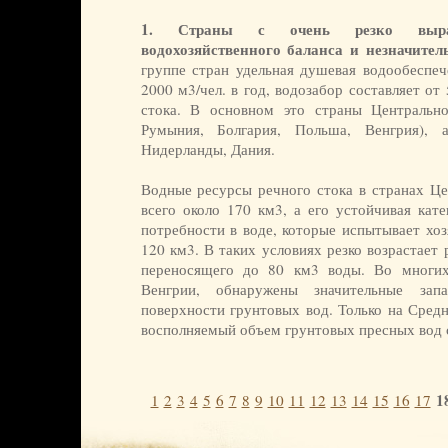
1. Страны с очень резко выраж
водохозяйственного баланса и незначите
группе стран удельная душевая водообеспеч
2000 м3/чел. в год, водозабор составляет о
стока. В основном это страны Центрально
Румыния, Болгария, Польша, Венгрия), 
Нидерланды, Дания.
Водные ресурсы речного стока в странах Це
всего около 170 км3, а его устойчивая кат
потребности в воде, которые испытывает хоз
120 км3. В таких условиях резко возрастает 
переносящего до 80 км3 воды. Во многих
Венгрии, обнаружены значительные зап
поверхности грунтовых вод. Только на Сред
восполняемый объем грунтовых пресных вод с
1
1
2
3
4
5
6
7
8
9
10
11
12
13
14
15
16
17