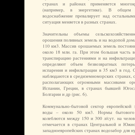
странах и районах применяется многок
(например, в энергетике). В общем 
водоснабжение превалирует над остальным
ситуация меняется в разных странах.
Значительны объемы сельскохозяйствен
орошения поливных земель и на водопой дома
110 км3. Массив орошаемых земель постоянн
около 18 млн. га. При этом большая часть в
транспирацию растениями и на инфильтрац
определяют объем безвозвратных потер
испарения и инфильтрации в 35 км3 в год. 
наблюдаются в средиземноморских странах, 
располагающих огромными массивами ор
Испании, Греции, в странах бывшей Югос
Болгарии и др (рис. 6).
Коммунально-бытовой сектор европейской 
воды – около 50 км3. Нормы бытового 
колеблются между 150 и 300 л/сут. на чело
отмечается в странах Центральной и Южно
западноевропейских странах водозабор для н