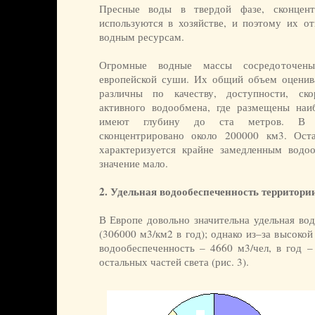
Пресные воды в твердой фазе, сконцент
используются в хозяйстве, и поэтому их о
водным ресурсам.
Огромные водные массы сосредоточен
европейской суши. Их общий объем оценива
различны по качеству, доступности, ско
активного водообмена, где размещены наи
имеют глубину до ста метров. В по
сконцентрировано около 200000 км3. Ост
характеризуется крайне замедленным водо
значение мало.
2.
Удельная водообеспеченность территори
В Европе довольно значительна удельная во
(306000 м3/км2 в год); однако из–за высоко
водообеспеченность – 4660 м3/чел, в год –
остальных частей света (рис. 3).