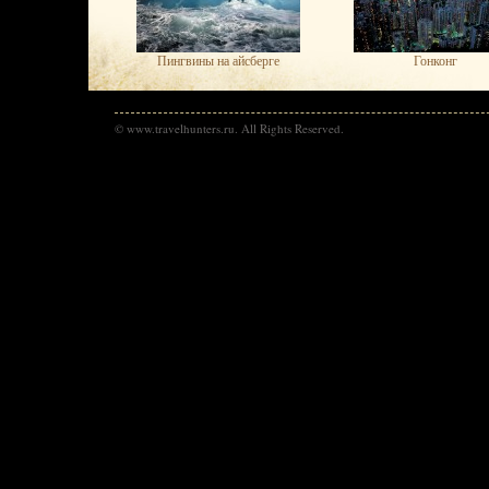
Пингвины на айсберге
Гонконг
© www.travelhunters.ru. All Rights Reserved.