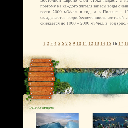
Восточной Европе слой стока падает, а н
поэтому на каждого жителя запасы воды очен
всего 2000 м3/чел. в год, а в Польше – 1
складывается водообеспеченность жителей 
снижается до 1000 – 2000 м3/чел. в. год (рис. 
16
1
2
3
4
5
6
7
8
9
10
11
12
13
14
15
17
1
Фото из галереи