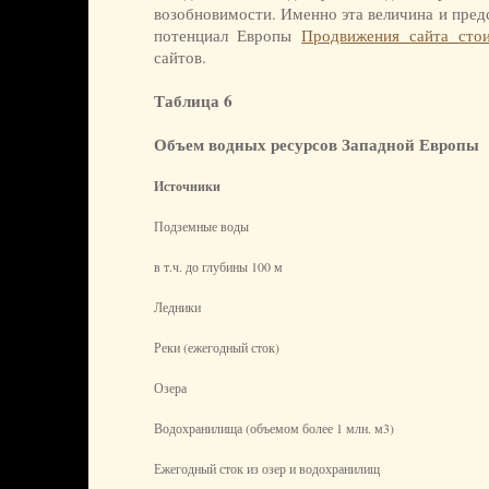
возобновимости. Именно эта величина и пред
потенциал Европы
Продвижения сайта сто
сайтов.
Таблица 6
Объем водных ресурсов Западной Европы
Источники
Подземные воды
в т.ч. до глубины 100 м
Ледники
Реки (ежегодный сток)
Озера
Водохранилища (объемом более 1 млн. м3)
Ежегодный сток из озер и водохранилищ