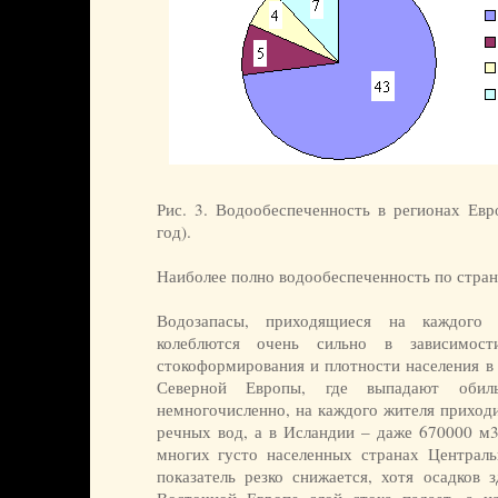
Рис. 3. Водообеспеченность в регионах Евр
год).
Наиболее полно водообеспеченность по стран
Водозапасы, приходящиеся на каждого 
колеблются очень сильно в зависимос
стокоформирования и плотности населения в 
Северной Европы, где выпадают обил
немногочисленно, на каждого жителя приходи
речных вод, а в Исландии – даже 670000 м3/
многих густо населенных странах Централ
показатель резко снижается, хотя осадков 