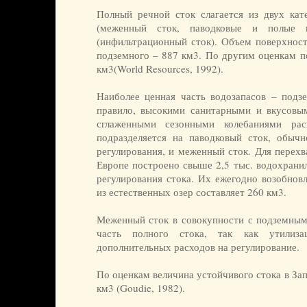
Полный речной сток слагается из двух кате
(меженный сток, паводковые и полые 
(инфильтрационный сток). Объем поверхност
подземного – 887 км3. По другим оценкам п
км3(World Resources, 1992).
Наиболее ценная часть водозапасов – подзе
правило, высокими санитарными и вкусовы
сглаженными сезонными колебаниями рас
подразделяется на паводковый сток, обыч
регулирования, и меженный сток. Для перехв
Европе построено свыше 2,5 тыс. водохрани
регулирования стока. Их ежегодно возобнов
из естественных озер составляет 260 км3.
Меженный сток в совокупности с подземным
часть полного стока, так как утилиз
дополнительных расходов на регулирование.
По оценкам величина устойчивого стока в За
км3 (Goudie, 1982).