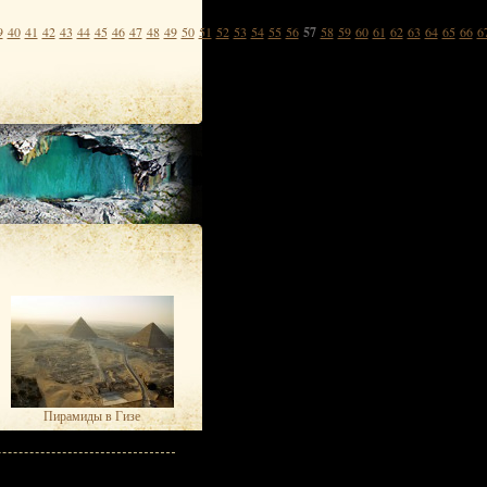
9
40
41
42
43
44
45
46
47
48
49
50
51
52
53
54
55
56
57
58
59
60
61
62
63
64
65
66
6
Пирамиды в Гизе