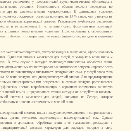
веществ различается у представителей групп человечества, обитающих в
ологических условиях. Интенсивность обмена веществ передается по
огие другие физиологические характеристики. В одинаковых условиях
а «условного эскимоса» остаются примерно на 15 % выше, чем у пастуха из
ного обитателя африканской саванны. Результатом комбинации различных
энергии и ее пополнения (т. е. питания) стало формирование популяций
ных к разным экологическим условиям. Приспособление к своеобразным
толь глубоким, что затрагивает не только физиологию, но даже и анатомию
них охотников-собирателей, употребляющих в пищу мясо, сформировалось
ания. Один тип питания характерен для людей, у которых мясная пища −
ргии. В этом случае в желудке происходит интенсивная обработка пищи,
ем очень активных концентрированных химических веществ и прежде всего
смотря на повышенную кислотность желудочного сока, у людей этого типа
нная болезнь желудка или двенадцатиперстной кишки. Для предотвращения
енными пищеварительными веществами в стенках желудка располагается
ецифических клеток, вырабатывающих в огромных количествах защитную
т пищевой комок и предохраняет стенки желудка от воздействия кислоты.
льной системы характерен для людей, живущих на Севере, которые
абливаться к почти исключительно мясной пище.
ищеварительной системы пища в желудке перемешивается и соприкасается с
енках органа железами, выделяющими пищеварительный сок. Однако
енсивная и длительная обработка пищи и ее всасывание происходят в
 пищеварительной системы характерен для народов, которые в силу