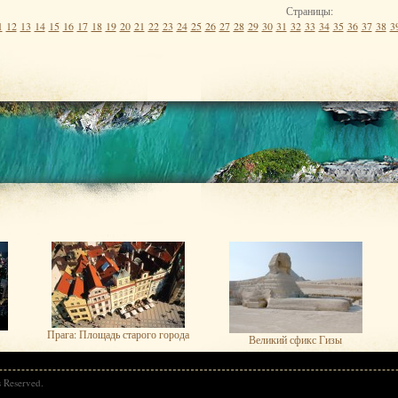
Страницы:
1
12
13
14
15
16
17
18
19
20
21
22
23
24
25
26
27
28
29
30
31
32
33
34
35
36
37
38
3
Прага: Площадь старого города
Великий сфикс Гизы
s Reserved.