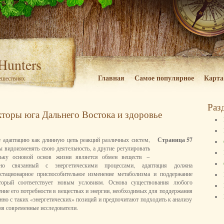
 Hunters
Главная
Самое популярное
Карта
тешествиях
Раз
торы юга Дальнего Востока и здоровье
 адаптацию как длинную цепь реакций различных систем,
Страница 57
 видоизменять свою деятельность, а другие регулировать
льку основой основ жизни является обмен веществ −
вно связанный с энергетическими процессами, адаптация должна
 стационарное приспособительное изменение метаболизма и поддержание
оторый соответствует новым условиям. Основа существования любого
ение его потребности в веществах и энергии, необходимых для поддержания
нно с таких «энергетических» позиций и предпочитают подходить к анализу
ия современные исследователи.