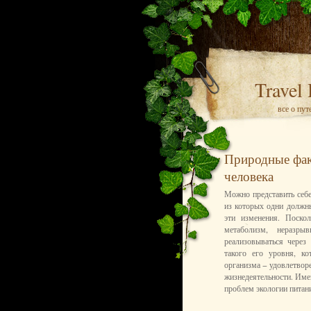
Travel
все о пу
Природные фак
человека
Можно представить себе
из которых одни должны
эти изменения. Поско
метаболизм, неразры
реализовываться через
такого его уровня, к
организма − удовлетвор
жизнедеятельности. Име
проблем экологии питан