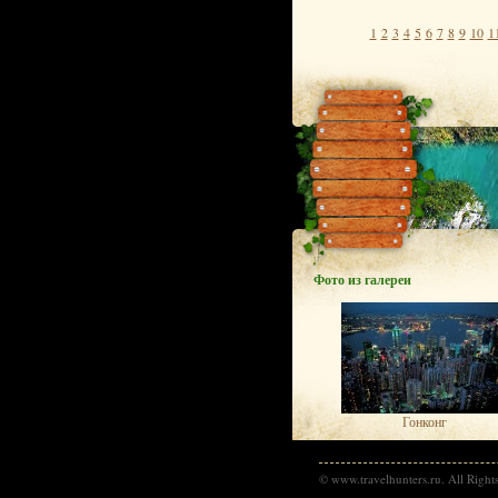
1
2
3
4
5
6
7
8
9
10
1
Фото из галереи
Гонконг
© www.travelhunters.ru. All Right