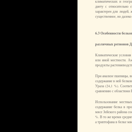
климатических и геогр
диету с относительно 
характерен для людей,
существенное, но далеко
6.3 Особенности белко
различных регионов Д
Климатические условия 
или иной местности. А
продукты растениеводст
При анализе пшеницы, в
содержание в ней белко
Урала (24,1 %). Соотве
сравнению с областями Е
Использование местны
содержание белка в про
мясе Зейского района сос
%. В то же время средне
а триптофана в белке мяс