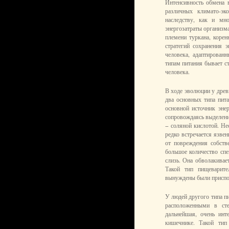
Интенсивность обмена 
различных климато-эк
наследству, как и мн
энергозатраты организм
племени туркана, корен
стратегий сохранения 
человека, адаптирован
типам питания бывает с
человека.
В ходе эволюции у древ
два основных типа пит
основной источник эне
сопровождаясь выделени
− соляной кислотой. Не
редко встречается язве
от повреждения собств
большое количество сп
слизь. Она обволакивае
Такой тип пищеварите
вынуждены были приспос
У людей другого типа п
расположенными в ст
дальнейшая, очень инт
кишечнике. Такой тип