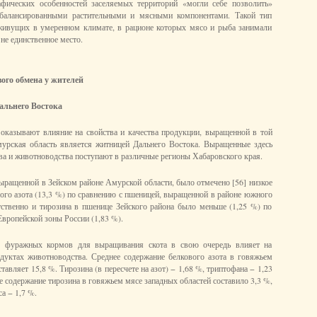
афических особенностей заселяемых территорий «могли себе позволить»
сбалансированными растительными и мясными компонентами. Такой тип
 живущих в умеренном климате, в рационе которых мясо и рыба занимали
 не единственное место.
вого обмена у жителей
альнего Востока
оказывают влияние на свойства и качества продукции, выращенной в той
мурская область является житницей Дальнего Востока. Выращенные здесь
ва и животноводства поступают в различные регионы Хабаровского края.
ыращенной в Зейском районе Амурской области, было отмечено [56] низкое
вого азота (13,3 %) по сравнению с пшеницей, выращенной в районе южного
тственно и тирозина в пшенице Зейского района было меньше (1,25 %) по
вропейской зоны России (1,83 %).
х фуражных кормов для выращивания скота в свою очередь влияет на
дуктах животноводства. Среднее содержание белкового азота в говяжьем
тавляет 15,8 %. Тирозина (в пересчете на азот) − 1,68 %, триптофана − 1,23
е содержание тирозина в говяжьем мясе западных областей составило 3,3 %,
а − 1,7 %.