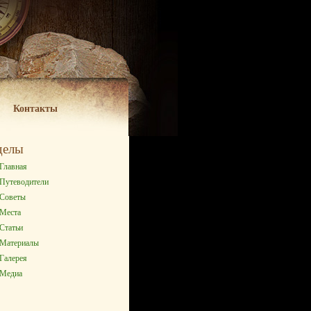
Контакты
делы
Главная
Путеводители
Советы
Места
Статьи
Материалы
Галерея
Медиа