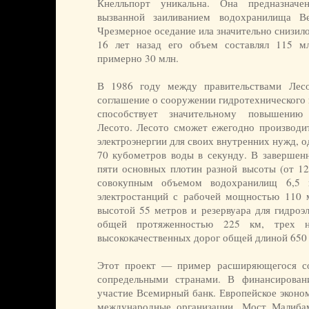
Кнелльпорт уникальна. Она предназнач
вызванной заиливанием водохранилища В
Чрезмерное оседание ила значительно снизил
16 лет назад его объем составлял 115 м
примерно 30 млн.
В 1986 году между правительствами Ле
соглашение о сооружении гидротехнического 
способствует значительному повышению 
Лесото. Лесото сможет ежегодно производит
электроэнергии для своих внутренних нужд, 
70 кубометров воды в секунду. В завершенн
пяти основных плотин разной высоты (от 12
совокупным объемом водохранилищ 6,5 к
электростанций с рабочей мощностью 110 
высотой 55 метров и резервуара для гидроэ
общей протяженностью 225 км, трех 
высококачественных дорог общей длиной 650 
Этот проект — пример расширяющегося с
сопредельными странами. В финансирован
участие Всемирный банк. Европейское эконо
международные организации. Мост Малиба