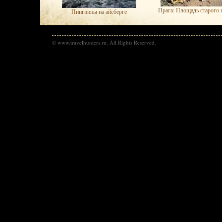
Прага: Площадь старого 
Пингвины на айсберге
© www.travelhunters.ru. All Rights Reserved.