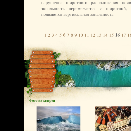
нарушение широтного расположения почв
зональность перемежается с широтной,
появляется вертикальная зональность.
16
1
2
3
4
5
6
7
8
9
10
11
12
13
14
15
17
1
Фото из галереи