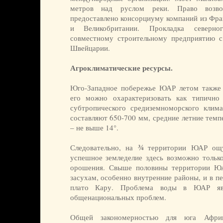
метров над руслом реки. Право возв
предоставлено консорциуму компаний из Фра
и Великобритании. Прокладка северно
совместному строительному предприятию 
Швейцарии.
Агроклиматические ресурсы.
Юго-Западное побережье ЮАР летом также 
его можно охарактеризовать как типично 
субтропического средиземноморского клим
составляют 650-700 мм, средние летние темп
– не выше 14°.
¾
Следовательно, на
территории ЮАР ощущ
успешное земледелие здесь возможно только
орошения. Свыше половины территории Ю
засухам, особенно внутренние районы, и в п
плато Кару. Проблема воды в ЮАР яв
общенациональных проблем.
Общей закономерностью для юга Африка