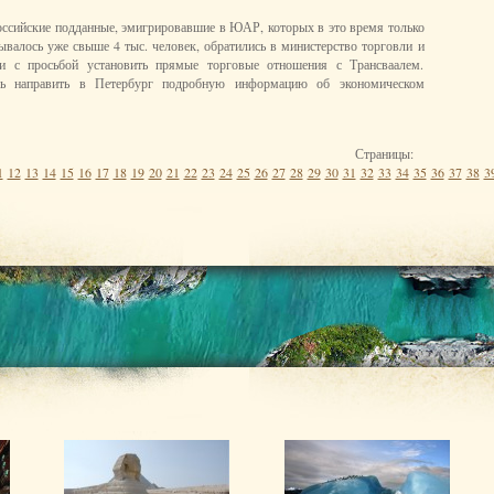
российские подданные, эмигрировавшие в ЮАР, которых в это время только
ывалось уже свыше 4 тыс. человек, обратились в министерство торговли и
и с просьбой установить прямые торговые отношения с Трансваалем.
сь направить в Петербург подробную информацию об экономическом
Страницы:
1
12
13
14
15
16
17
18
19
20
21
22
23
24
25
26
27
28
29
30
31
32
33
34
35
36
37
38
3