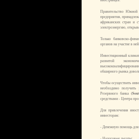
Правительство Южной 
предприятия, принадлеж
африканских стран и с
электроэнергию, открыв
Только банковско-фина
органов на участие в ней
Инвестиционный климат
развитой экономи
высококвалифицирован
обширного рынка доволь
Чтобы осуществить инв
необходимо получить
Резервного банка
(Sou
средствами - Центра пр
Для привлечения иност
инвесторам:
- Денежную помощь для
- Налоговые льготы;