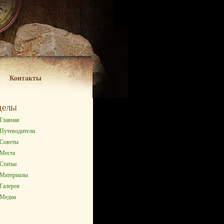
Контакты
делы
Главная
Путеводители
Советы
Места
Статьи
Материалы
Галерея
Медиа