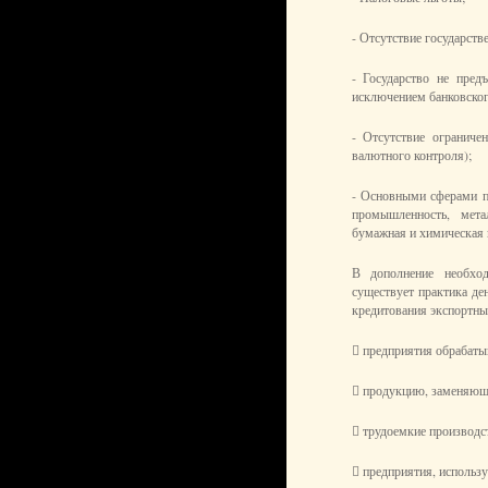
- Отсутствие государств
- Государство не пред
исключением банковского
- Отсутствие ограниче
валютного контроля);
- Основными сферами 
промышленность, метал
бумажная и химическая
В дополнение необход
существует практика де
кредитования экспортны
 предприятия обрабаты
 продукцию, заменяющ
 трудоемкие производс
 предприятия, использ