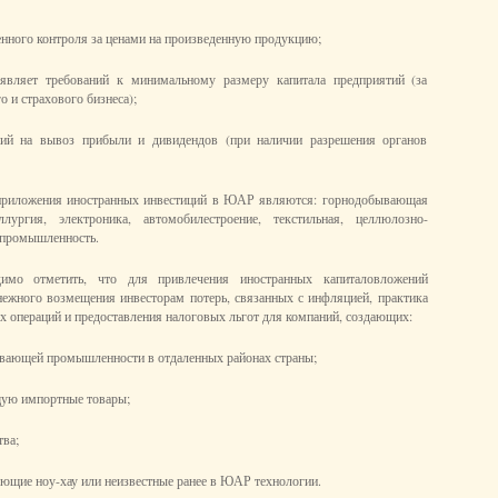
енного контроля за ценами на произведенную продукцию;
ъявляет требований к минимальному размеру капитала предприятий (за
 и страхового бизнеса);
ний на вывоз прибыли и дивидендов (при наличии разрешения органов
приложения иностранных инвестиций в ЮАР являются: горнодобывающая
лургия, электроника, автомобилестроение, текстильная, целлюлозно-
 промышленность.
имо отметить, что для привлечения иностранных капиталовложений
нежного возмещения инвесторам потерь, связанных с инфляцией, практика
х операций и предоставления налоговых льгот для компаний, создающих:
вающей промышленности в отдаленных районах страны;
ую импортные товары;
тва;
ующие ноу-хау или неизвестные ранее в ЮАР технологии.