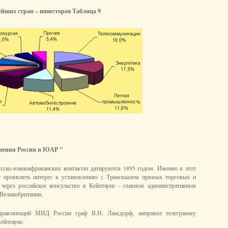
йших стран – инвесторов Таблица 9
шения России и ЮАР "
сско-южноафриканских контактах датируются 1895 годом. Именно в этот
т проявлять интерес к установлению с Трансваалем прямых торговых и
 через российское консульство в Кейптауне - главном административном
 Великобритании.
правляющий МИД России граф В.Н. Лансдорф, направил телеграмму
ейптауне.