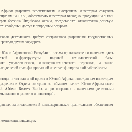
Африки разрешать перспективным иностранным инвесторам создавать
ащие им на 100%, обеспечивать инвесторам выход их продукции на рынки
тран бассейна Индийского океана, предоставлять относительно дешевую
ать свободный доступ к природным ресурсам.
нсовая деятельность требует специального разрешения государственных
 граждан других государств.
 Южно-Африканской Республики весьма привлекателен и наличием здесь
ческой инфраструктуры, широкой технологической базы,
ного управленческого, инженерно-технического персонала, а также
но дешевой квалифицированной и неквалифицированной рабочей силы.
естиции в тот или иной проект в Южной Африке, иностранным инвесторам
 разрешение Отдела контроля за обменом валют Южно-Африканского
th African Reserve Bank)
, а при операциях с наличными денежными
омышленного развития и инвестиций .
ранных капиталовложений южноафриканское правительство обеспечивает
 компенсации инфляции;