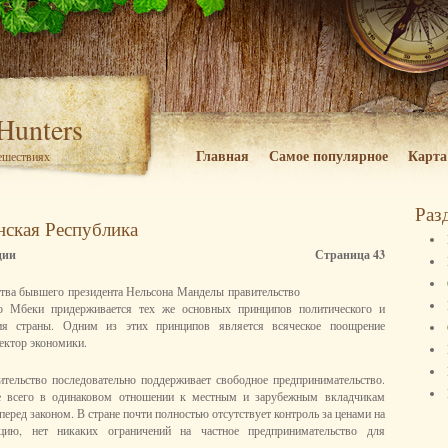
 Hunters
Главная
Самое популярное
Карта
тешествиях
Раз
ская Республика
ции
Страница 43
тва бывшего президента Нельсона Манделы правительство
бо Мбеки придерживается тех же основных принципов политического и
тия страны. Одним из этих принципов является всяческое поощрение
ектор экономики.
тельство последовательно поддерживает свободное предпринимательство.
е всего в одинаковом отношении к местным и зарубежным вкладчикам
 перед законом. В стране почти полностью отсутствует контроль за ценами на
цию, нет никаких ограничений на частное предпринимательство для