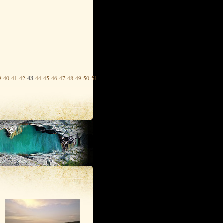
9
40
41
42
43
44
45
46
47
48
49
50
51