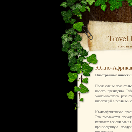
Travel
все о пу
Южно-Африкан
Иностранные инвести
После смены правительс
нового президента Та
экономического разви
инвестиций в реальный с
Южноафриканское прави
Это выражается прежд
капитала: все они равны
произведенную продук
иностранцев.