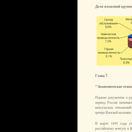
Доля вложений крупне
Глава 7.
"Экономические отно
Первые документы о ру
период Россия начинае
консульских отношений
центре Капской колонии
В марте 1895 года у
российскому консулу в К