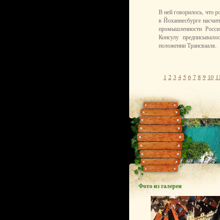
В ней говорилось, что 
в Йоханнесбурге насчит
промышленности Росси
Консулу предписывало
положении Трансвааля.
1
2
3
4
5
6
7
8
9
10
1
Фото из галереи