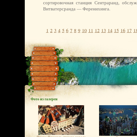
сортировочная станция Сентраранд, обсл
Витватерсранда — Ференихинга.
1
2
3
4
5
6
7
8
9
10
11
12
13
14
15
16
17
1
Фото из галереи