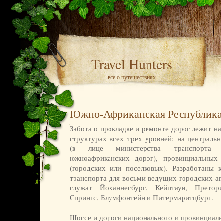
Travel Hunters
все о путешествиях
Южно-Африканская Республик
Забота о прокладке и ремонте дорог лежит н
структурах всех трех уровней: на централь
(в лице министерства транспорта
южноафриканских дорог), провинциальных
(городских или поселковых). Разработаны
транспорта для восьми ведущих городских а
служат Йоханнесбург, Кейптаун, Претор
Спрингс, Блумфонтейн и Питермаритцбург.
Шоссе и дороги национального и провинциал