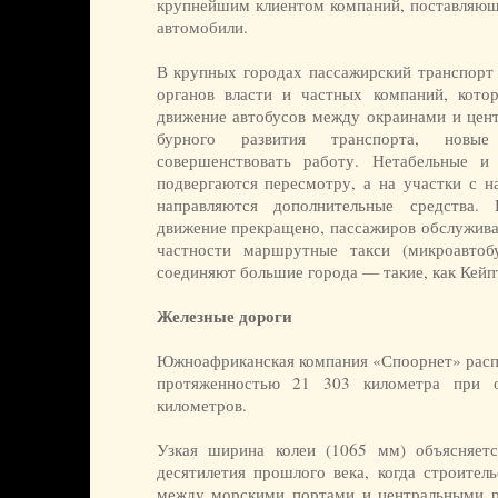
крупнейшим клиентом компаний, поставляющи
автомобили.
В крупных городах пассажирский транспорт 
органов власти и частных компаний, кото
движение автобусов между окраинами и цент
бурного развития транспорта, новы
совершенствовать работу. Нетабельные 
подвергаются пересмотру, а на участки с 
направляются дополнительные средства.
движение прекращено, пассажиров обслужива
частности маршрутные такси (микроавто
соединяют большие города — такие, как Кейп
Железные дороги
Южноафриканская компания «Споорнет» распо
протяженностью 21 303 километра при 
километров.
Узкая ширина колеи (1065 мм) объясняетс
десятилетия прошлого века, когда строитель
между морскими портами и центральными р