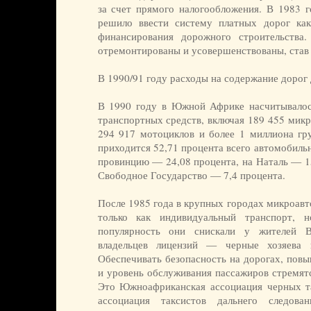
за счет прямого налогообложения. В 1983 г
решило ввести систему платных дорог как
финансирования дорожного строительства
отремонтированы и усовершенствованы, став
В 1990/91 году расходы на содержание дорог 
В 1990 году в Южной Африке насчитывалос
транспортных средств, включая 189 455 микр
294 917 мотоциклов и более 1 миллиона гр
приходится 52,71 процента всего автомобиль
провинцию — 24,08 процента, на Наталь — 1
Свободное Государство — 7,4 процента.
После 1985 года в крупных городах микроавт
только как индивидуальный транспорт, 
популярность они снискали у жителей В
владельцев лицензий — черные хозяева 
Обеспечивать безопасность на дорогах, повы
и уровень обслуживания пассажиров стремятс
Это Южноафриканская ассоциация черных т
ассоциация таксистов дальнего следов